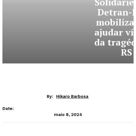
Solidarie
Detran-D
mobiliza
ajudar ví
da tragéd
RS
By:
Hikaro Barbosa
Date:
maio 8, 2024