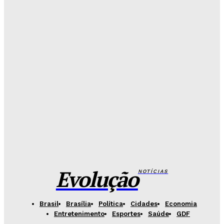
Celina se descola dos adversários e fortalece
favoritismo para 2026
Hikaro Barbosa
-
Agosto 5, 2026
Campanha mobiliza DF para fortalecer aleitamento
materno e ampliar rede de apoio
Redação Evolucao
-
Agosto 5, 2026
Base Aérea recebe evento gratuito com exposição
de aeronaves e equipamentos da FAB
Redação Evolucao
-
Agosto 5, 2026
Evolução
NOTÍCIAS
Brasil
Brasília
Política
Cidades
Economia
Entretenimento
Esportes
Saúde
GDF