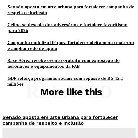
Senado aposta em arte urbana para fortalecer campanha de
respeito e inclusão
Celina se descola dos adversários e fortalece favoritismo
para 2026
Campanha mobiliza DF para fortalecer aleitamento materno
e ampliar rede de apoio
Base Aérea recebe evento gratuito com exposição de
aeronaves e equipamentos da FAB
GDF reforça programas sociais com repasse de R$ 42,1
milhões
RELATED
More like this
Senado aposta em arte urbana para fortalecer
campanha de respeito e inclusão
Redação Evolucao
-
Agosto 5, 2026