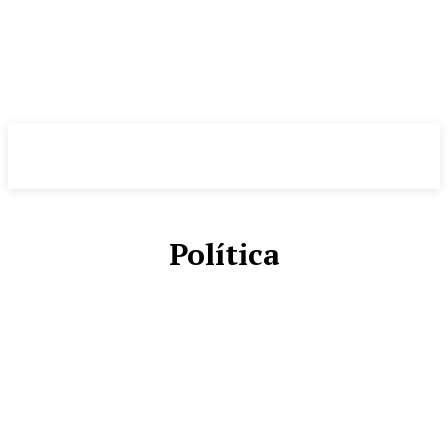
Evolução
NOTÌCIAS
Política
AGENDA CULTURAL
BRASIL
BRASÍLIA
CIDADES
COMUNICAÇÃO
DÉLIO ANDRADE