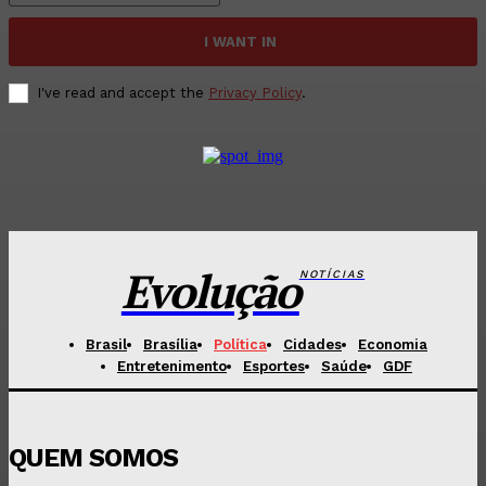
I WANT IN
I've read and accept the
Privacy Policy
.
Evolução
NOTÍCIAS
Brasil
Brasília
Política
Cidades
Economia
Entretenimento
Esportes
Saúde
GDF
QUEM SOMOS