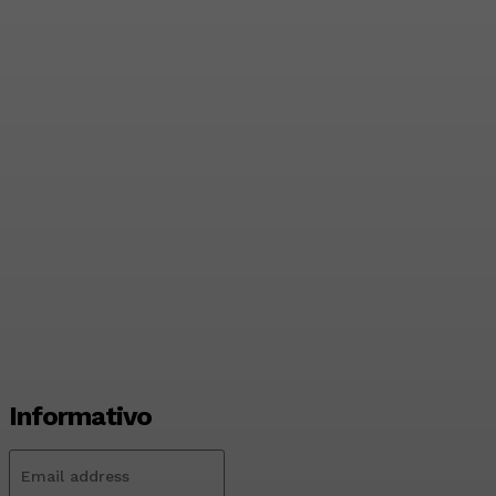
Criminosos usam nome
do Hospital de Base para
vender curso falso a
candidatos
Redação Evolucao
-
Agosto 7, 2026
Informativo