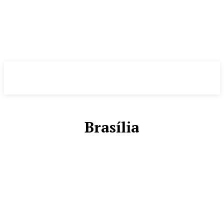
Evolução
NOTÌCIAS
Brasília
AGENDA CULTURAL
BRASIL
BRASÍLIA
CIDADES
COMUNICAÇÃO
DÉLIO ANDRADE