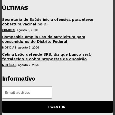
ÚLTIMAS
Secretaria de Saúde inicia ofensiva para elevar
cobertura vacinal no DF
CIDADES
agosto 3, 2026
Companhia amplia uso da autoleitura para
consumidores do Distrito Federal
NOTÍCIAS
agosto 3, 2026
Celina Leão defende BRB, diz que banco será
fortalecido e cobra propostas da oposição
NOTÍCIAS
agosto 2, 2026
Informativo
I WANT IN