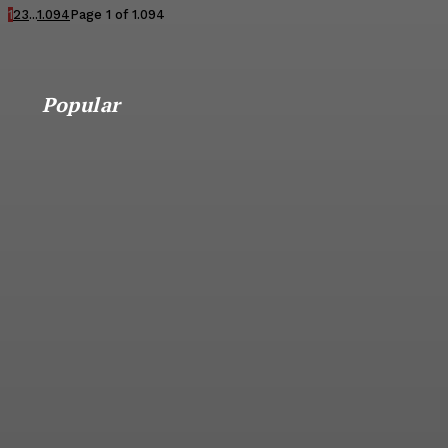
1
2
3
...
1.094
Page 1 of 1.094
Popular