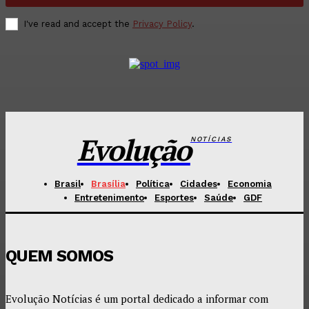
I've read and accept the
Privacy Policy
.
Evolução
NOTÍCIAS
Brasil
Brasília
Política
Cidades
Economia
Entretenimento
Esportes
Saúde
GDF
QUEM SOMOS
Evolução Notícias é um portal dedicado a informar com