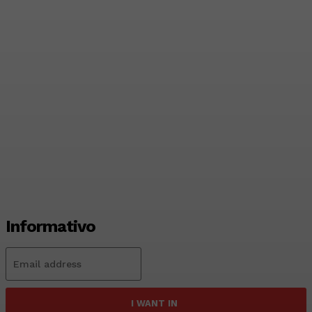
Secretaria de Saúde inicia
ofensiva para elevar
cobertura vacinal no DF
Redação Evolucao
-
Agosto 3, 2026
Informativo
I WANT IN