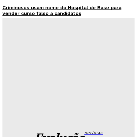
Criminosos usam nome do Hospital de Base para
vender curso falso a candidatos
Redação Evolucao
-
Agosto 7, 2026
26 de Setembro entra na rota da vacinação neste
sábado
Redação Evolucao
-
Agosto 7, 2026
Fórum de Brasília ganha espaço voltado à mediação,
conciliação e justiça restaurativa
Redação Evolucao
-
Agosto 7, 2026
Governo do DF apresenta projeto para ampliar
sanções contra vândalos
Redação Evolucao
-
Agosto 6, 2026
NOTÍCIAS