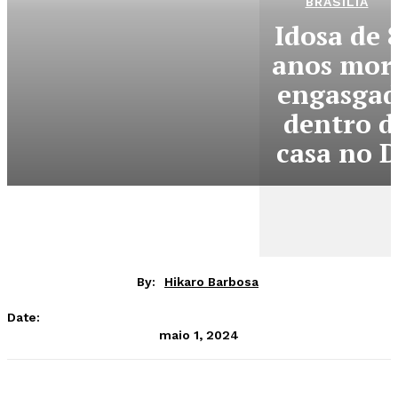
BRASÍLIA
Idosa de 
anos mor
engasga
dentro d
casa no 
By:
Hikaro Barbosa
Date:
maio 1, 2024