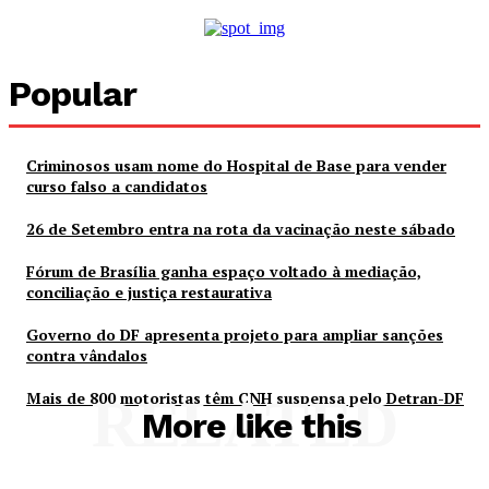
Popular
Criminosos usam nome do Hospital de Base para vender
curso falso a candidatos
26 de Setembro entra na rota da vacinação neste sábado
Fórum de Brasília ganha espaço voltado à mediação,
conciliação e justiça restaurativa
Governo do DF apresenta projeto para ampliar sanções
contra vândalos
Mais de 800 motoristas têm CNH suspensa pelo Detran-DF
RELATED
More like this