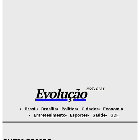
Detran-DF
Redação Evolucao
-
Agosto 6, 2026
Senado aposta em arte urbana para fortalecer
campanha de respeito e inclusão
Redação Evolucao
-
Agosto 5, 2026
Celina se descola dos adversários e fortalece
favoritismo para 2026
Hikaro Barbosa
-
Agosto 5, 2026
Evolução
NOTÍCIAS
Brasil
Brasília
Política
Cidades
Economia
Entretenimento
Esportes
Saúde
GDF