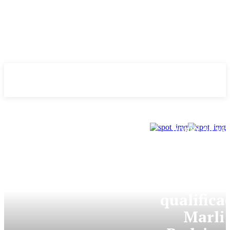
Evolução
NOTÌCIAS
DONNY SILVA
Após s
tornar 
por fur
qualifica
Marli