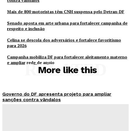
contra vândalos
Mais de 800 motoristas têm CNH suspensa pelo Detran-DF
Senado aposta em arte urbana para fortalecer campanha de
respeito e inclusão
Celina se descola dos adversários e fortalece favoritismo
para 2026
Campanha mobiliza DF para fortalecer aleitamento materno
e ampliar rede de apoio
RELATED
More like this
Governo do DF apresenta projeto para ampliar
sanções contra vândalos
Redação Evolucao
-
Agosto 6, 2026
Mais de 800 motoristas têm CNH suspensa pelo