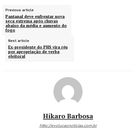
Previous article
Pantanal deve enfrentar nova
seca extrema após chuvas
abaixo da média e aumento do
fogo
Next article
Ex-presidente do PHS vira réu
por apropriação de verba
eleitoral
Hikaro Barbosa
http://evolucaonoticias.com.br