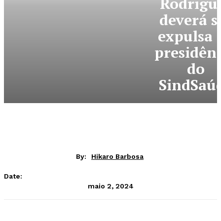
Rodrigu
deverá s
expulsa 
presidên
do
SindSaú
By:
Hikaro Barbosa
Date:
maio 2, 2024