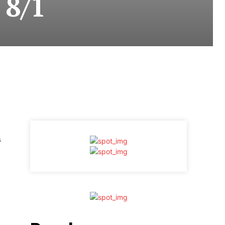
 8/1
s