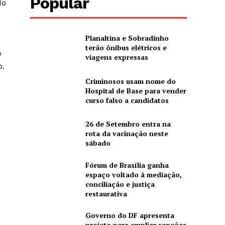
Popular
do
Planaltina e Sobradinho
terão ônibus elétricos e
e
viagens expressas
o.
Criminosos usam nome do
Hospital de Base para vender
curso falso a candidatos
26 de Setembro entra na
rota da vacinação neste
sábado
Fórum de Brasília ganha
espaço voltado à mediação,
conciliação e justiça
restaurativa
Governo do DF apresenta
projeto para ampliar sanções