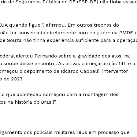
ário de Segurança Pública do DF (SSP-DF) não tinha avisa
EUA quando liguei”, afirmou. Em outros trechos do
 não ter conversado diretamente com ninguém da PMDF, 
de Souza não tinha experiência suficiente para a operaçã
ederal alertou Fernando sobre a gravidade dos atos, na
o soube desse encontro. As oitivas começaram às 14h e o
começou o depoimento de Ricardo Cappelli, interventor
ro de 2023.
quilo que aconteceu começou com a montagem dos
 na história do Brasil”.
gamento dos policiais militares réus em processo que