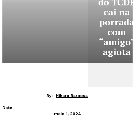
do TCD
cai na
porrada
com
“amigo”
agiota
By:
Hikaro Barbosa
Date:
maio 1, 2024