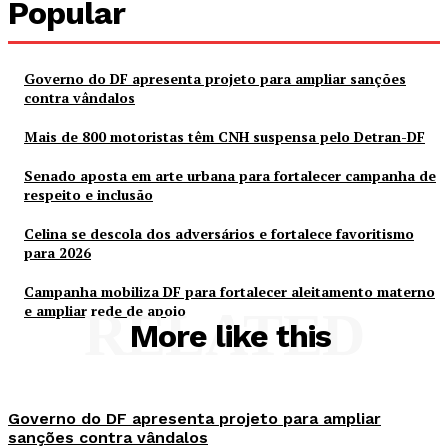
Popular
Governo do DF apresenta projeto para ampliar sanções
contra vândalos
Mais de 800 motoristas têm CNH suspensa pelo Detran-DF
Senado aposta em arte urbana para fortalecer campanha de
respeito e inclusão
Celina se descola dos adversários e fortalece favoritismo
para 2026
Campanha mobiliza DF para fortalecer aleitamento materno
e ampliar rede de apoio
RELATED
More like this
Governo do DF apresenta projeto para ampliar
sanções contra vândalos