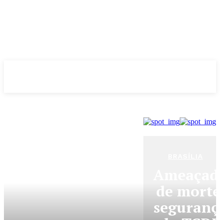
Evolução
NOTÌCIAS
BRASÍLIA
Ameaçad
de morte
seguranç