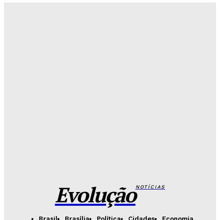
Redação Evolucao
-
Agosto 6, 2026
Mais de 800 motoristas têm CNH suspensa pelo
Detran-DF
Redação Evolucao
-
Agosto 6, 2026
Senado aposta em arte urbana para fortalecer
campanha de respeito e inclusão
Redação Evolucao
-
Agosto 5, 2026
Celina se descola dos adversários e fortalece
favoritismo para 2026
Hikaro Barbosa
-
Agosto 5, 2026
Evolução
NOTÍCIAS
Brasil
Brasília
Política
Cidades
Economia