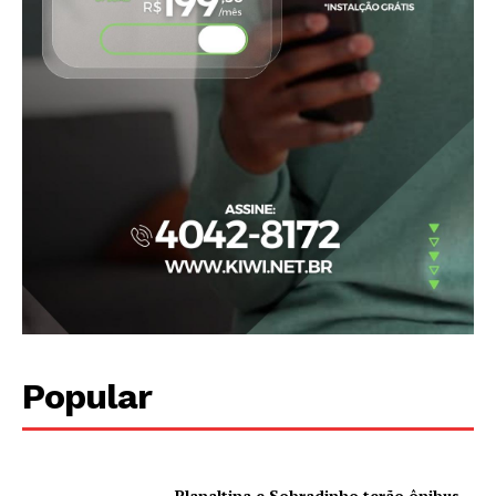
News Week
Magazine PRO
Popular
SUBSCRIBE NOW
Planaltina e Sobradinho terão ônibus