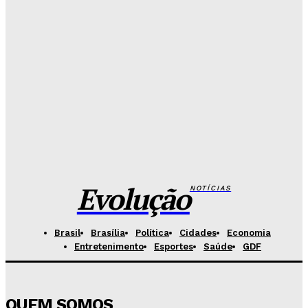
Redação Evolucao
-
Agosto 7, 2026
Fórum de Brasília ganha espaço voltado à mediação,
conciliação e justiça restaurativa
Redação Evolucao
-
Agosto 7, 2026
Governo do DF apresenta projeto para ampliar
sanções contra vândalos
Redação Evolucao
-
Agosto 6, 2026
Evolução
NOTÍCIAS
Brasil
Brasília
Política
Cidades
Economia
Entretenimento
Esportes
Saúde
GDF
QUEM SOMOS