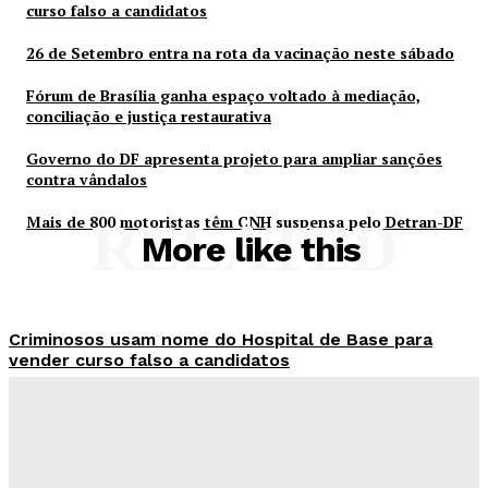
curso falso a candidatos
26 de Setembro entra na rota da vacinação neste sábado
Fórum de Brasília ganha espaço voltado à mediação,
conciliação e justiça restaurativa
Governo do DF apresenta projeto para ampliar sanções
contra vândalos
Mais de 800 motoristas têm CNH suspensa pelo Detran-DF
RELATED
More like this
Criminosos usam nome do Hospital de Base para
vender curso falso a candidatos
Redação Evolucao
-
Agosto 7, 2026
26 de Setembro entra na rota da vacinação neste
sábado