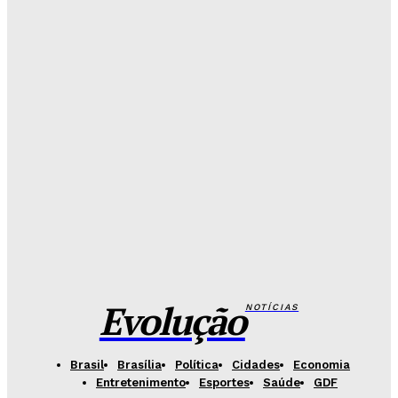
Celina se descola dos adversários e fortalece
favoritismo para 2026
Hikaro Barbosa
-
Agosto 5, 2026
Campanha mobiliza DF para fortalecer aleitamento
materno e ampliar rede de apoio
Redação Evolucao
-
Agosto 5, 2026
Base Aérea recebe evento gratuito com exposição
de aeronaves e equipamentos da FAB
Redação Evolucao
-
Agosto 5, 2026
Evolução
NOTÍCIAS
Brasil
Brasília
Política
Cidades
Economia
Entretenimento
Esportes
Saúde
GDF