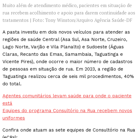
Muito além de atendimento médico, pacientes em situação de
rua recebem acolhimento e apoio para darem continuidade aos
tratamentos | Foto: Tony Winston/Arquivo Agência Saúde-DF
A pasta investiu em dois novos veículos para atender as
regiões de saúde Central (Asa Sul, Asa Norte, Cruzeiro,
Lago Norte, Varjão e Vila Planalto) e Sudoeste (Águas
Claras, Recanto das Emas, Samambaia, Taguatinga e
Vicente Pires), onde ocorre o maior número de cadastros
de pessoas em situação de rua. Em 2023, a região de
Taguatinga realizou cerca de seis mil procedimentos, 40%
do total.
Agentes comunitários levam saúde para onde o paciente
está
Equipes do programa Consultório na Rua recebem novos
uniformes
Confira onde atuam as sete equipes de Consultório na Rua
(eCRs):