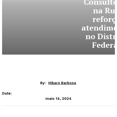
Consultó
na Ru
reforç
atendim
no Distr
Federa
By:
Hikaro Barbosa
Date:
maio 14, 2024