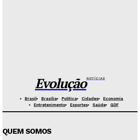
Redação Evolucao
-
Agosto 10, 2026
Sob comando de Valdivino, Economia reverte déficit
fiscal do GDF
Redação Evolucao
-
Agosto 10, 2026
Festival da Eficiência estreia em Brasília com
programação gratuita e inclusiva
Redação Evolucao
-
Agosto 10, 2026
Evolução
NOTÍCIAS
Brasil
Brasília
Política
Cidades
Economia
Entretenimento
Esportes
Saúde
GDF
QUEM SOMOS