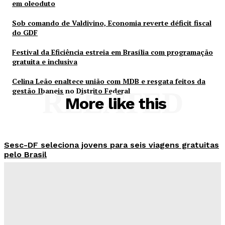
em oleoduto
Sob comando de Valdivino, Economia reverte déficit fiscal
do GDF
Festival da Eficiência estreia em Brasília com programação
gratuita e inclusiva
Celina Leão enaltece união com MDB e resgata feitos da
gestão Ibaneis no Distrito Federal
RELATED
More like this
Sesc-DF seleciona jovens para seis viagens gratuitas
pelo Brasil
Redação Evolucao
-
Agosto 10, 2026
Ceilândia recebe treinamento para resposta a
emergência em oleoduto