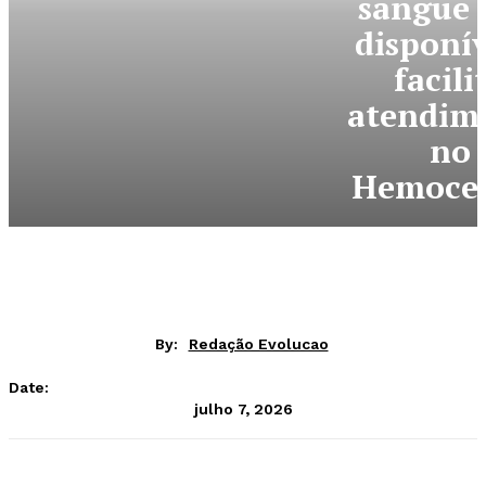
sangue 
disponív
facili
atendim
no
Hemoce
By:
Redação Evolucao
Date:
julho 7, 2026