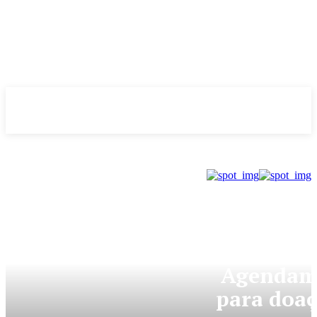
Evolução
NOTÌCIAS
NOTÍCIAS
Agendam
para doaç