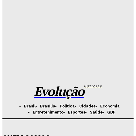
sábado
Redação Evolucao
-
Agosto 7, 2026
Fórum de Brasília ganha espaço voltado à mediação,
conciliação e justiça restaurativa
Redação Evolucao
-
Agosto 7, 2026
Governo do DF apresenta projeto para ampliar
sanções contra vândalos
Redação Evolucao
-
Agosto 6, 2026
Evolução
NOTÍCIAS
Brasil
Brasília
Política
Cidades
Economia
Entretenimento
Esportes
Saúde
GDF