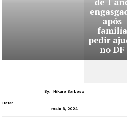
de 1 an
engasga
após
família
pedir aju
no DF
By:
Hikaro Barbosa
Date:
maio 8, 2024