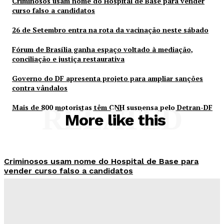
Criminosos usam nome do Hospital de Base para vender
curso falso a candidatos
26 de Setembro entra na rota da vacinação neste sábado
Fórum de Brasília ganha espaço voltado à mediação,
conciliação e justiça restaurativa
Governo do DF apresenta projeto para ampliar sanções
contra vândalos
Mais de 800 motoristas têm CNH suspensa pelo Detran-DF
RELATED
More like this
Criminosos usam nome do Hospital de Base para
vender curso falso a candidatos
Redação Evolucao
-
Agosto 7, 2026
26 de Setembro entra na rota da vacinação neste