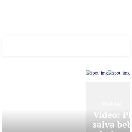
Evolução
NOTÌCIAS
BRASÍLIA
Vídeo: P
salva be