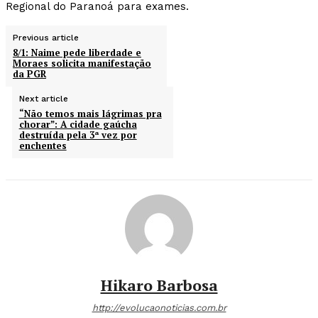
Regional do Paranoá para exames.
Previous article
8/1: Naime pede liberdade e
Moraes solicita manifestação
da PGR
Next article
“Não temos mais lágrimas pra
chorar”: A cidade gaúcha
destruída pela 3ª vez por
enchentes
Hikaro Barbosa
http://evolucaonoticias.com.br