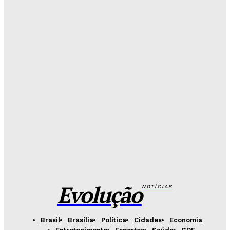
Redação Evolucao
-
Agosto 7, 2026
26 de Setembro entra na rota da vacinação neste
sábado
Redação Evolucao
-
Agosto 7, 2026
Fórum de Brasília ganha espaço voltado à mediação,
conciliação e justiça restaurativa
Redação Evolucao
-
Agosto 7, 2026
Governo do DF apresenta projeto para ampliar
sanções contra vândalos
Redação Evolucao
-
Agosto 6, 2026
Evolução
NOTÍCIAS
Brasil
Brasília
Política
Cidades
Economia