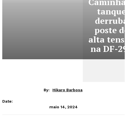
Caminhã
tanque
derrub
poste d
alta tens
na DF-2
By:
Hikaro Barbosa
Date:
maio 14, 2024