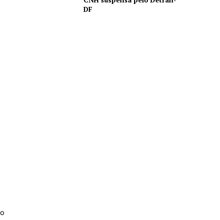
DF
do