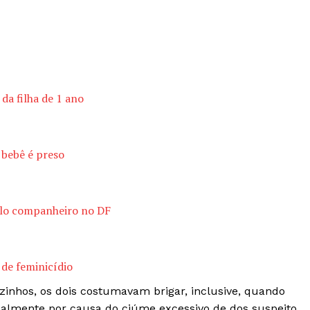
a filha de 1 ano
bebê é preso
elo companheiro no DF
 de feminicídio
izinhos, os dois costumavam brigar, inclusive, quando
palmente por causa do ciúme excessivo de dos suspeito.