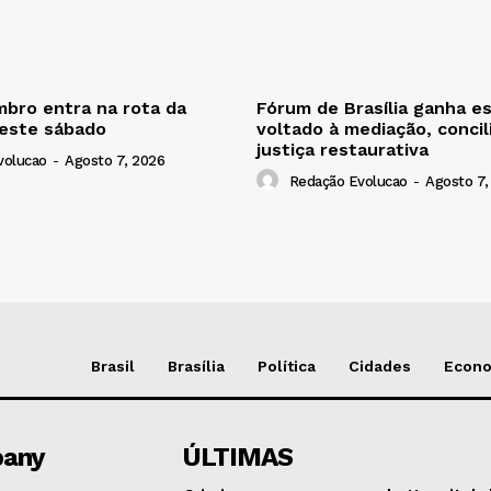
bro entra na rota da
Fórum de Brasília ganha e
neste sábado
voltado à mediação, concil
justiça restaurativa
volucao
-
Agosto 7, 2026
Redação Evolucao
-
Agosto 7,
Brasil
Brasília
Política
Cidades
Econ
any
ÚLTIMAS