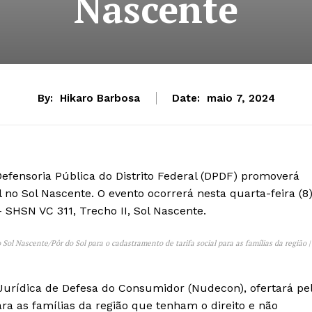
Nascente
By:
Hikaro Barbosa
Date:
maio 7, 2024
efensoria Pública do Distrito Federal (DPDF) promoverá
no Sol Nascente. O evento ocorrerá nesta quarta-feira (8
– SHSN VC 311, Trecho II, Sol Nascente.
Sol Nascente/Pôr do Sol para o cadastramento de tarifa social para as famílias da região |
Jurídica de Defesa do Consumidor (Nudecon), ofertará pe
ara as famílias da região que tenham o direito e não