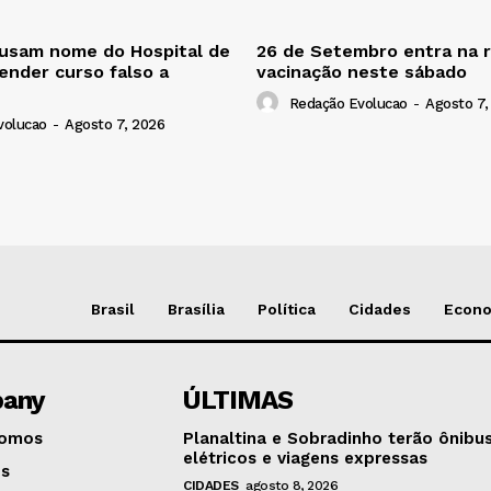
 usam nome do Hospital de
26 de Setembro entra na r
ender curso falso a
vacinação neste sábado
Redação Evolucao
-
Agosto 7,
volucao
-
Agosto 7, 2026
Brasil
Brasília
Política
Cidades
Econ
any
ÚLTIMAS
omos
Planaltina e Sobradinho terão ônibu
elétricos e viagens expressas
os
CIDADES
agosto 8, 2026