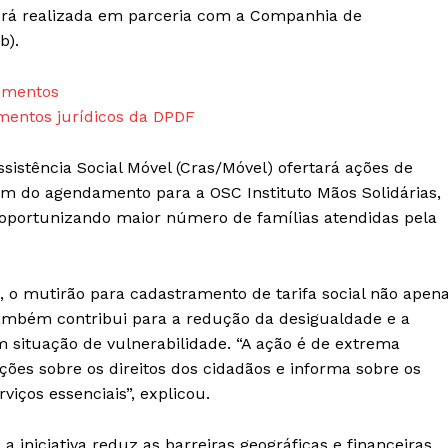
 será realizada em parceria com a Companhia de
b).
dimentos
imentos jurídicos da DPDF
sistência Social Móvel (Cras/Móvel) ofertará ações de
lém do agendamento para a OSC Instituto Mãos Solidárias,
, oportunizando maior número de famílias atendidas pela
, o mutirão para cadastramento de tarifa social não apen
também contribui para a redução da desigualdade e a
 situação de vulnerabilidade. “A ação é de extrema
ções sobre os direitos dos cidadãos e informa sobre os
viços essenciais”, explicou.
a iniciativa reduz as barreiras geográficas e financeiras