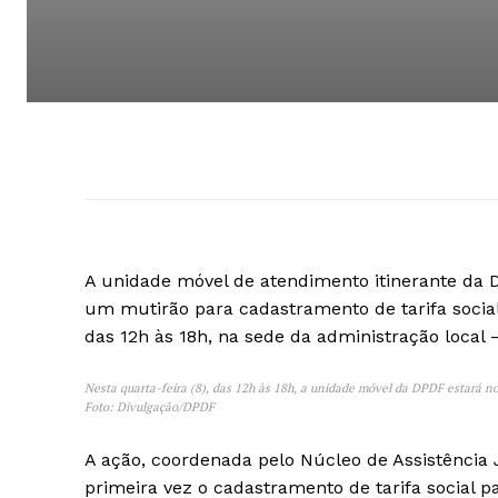
A unidade móvel de atendimento itinerante da D
um mutirão para cadastramento de tarifa social 
das 12h às 18h, na sede da administração local 
Nesta quarta-feira (8), das 12h às 18h, a unidade móvel da DPDF estará no 
Foto: Divulgação/DPDF
A ação, coordenada pelo Núcleo de Assistência 
primeira vez o cadastramento de tarifa social p