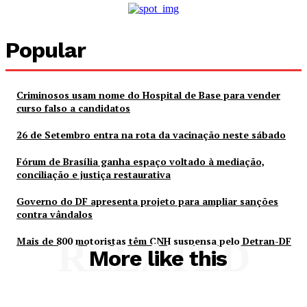
Popular
Criminosos usam nome do Hospital de Base para vender
curso falso a candidatos
26 de Setembro entra na rota da vacinação neste sábado
Fórum de Brasília ganha espaço voltado à mediação,
conciliação e justiça restaurativa
Governo do DF apresenta projeto para ampliar sanções
contra vândalos
Mais de 800 motoristas têm CNH suspensa pelo Detran-DF
RELATED
More like this