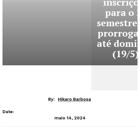
inscriçõ
para o 
semestre
prorroga
até domi
(19/5)
By:
Hikaro Barbosa
Date:
maio 14, 2024