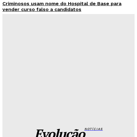
Criminosos usam nome do Hospital de Base para
vender curso falso a candidatos
Redação Evolucao
-
Agosto 7, 2026
26 de Setembro entra na rota da vacinação neste
sábado
Redação Evolucao
-
Agosto 7, 2026
Fórum de Brasília ganha espaço voltado à mediação,
conciliação e justiça restaurativa
Redação Evolucao
-
Agosto 7, 2026
Governo do DF apresenta projeto para ampliar
sanções contra vândalos
Redação Evolucao
-
Agosto 6, 2026
Evolução
NOTÍCIAS