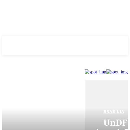
Evolução
NOTÌCIAS
BRASÍLIA
UnDF