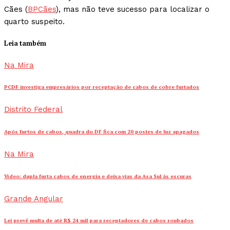
Cães (
BPCães
), mas não teve sucesso para localizar o
quarto suspeito.
Leia também
Na Mira
PCDF investiga empresários por receptação de cabos de cobre furtados
Distrito Federal
Após furtos de cabos, quadra do DF fica com 20 postes de luz apagados
Na Mira
Vídeo: dupla furta cabos de energia e deixa vias da Asa Sul às escuras
Grande Angular
Lei prevê multa de até R$ 24 mil para receptadores de cabos roubados