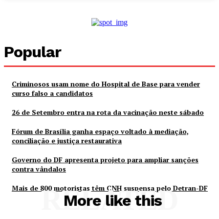
Popular
Criminosos usam nome do Hospital de Base para vender
curso falso a candidatos
26 de Setembro entra na rota da vacinação neste sábado
Fórum de Brasília ganha espaço voltado à mediação,
conciliação e justiça restaurativa
Governo do DF apresenta projeto para ampliar sanções
contra vândalos
Mais de 800 motoristas têm CNH suspensa pelo Detran-DF
RELATED
More like this