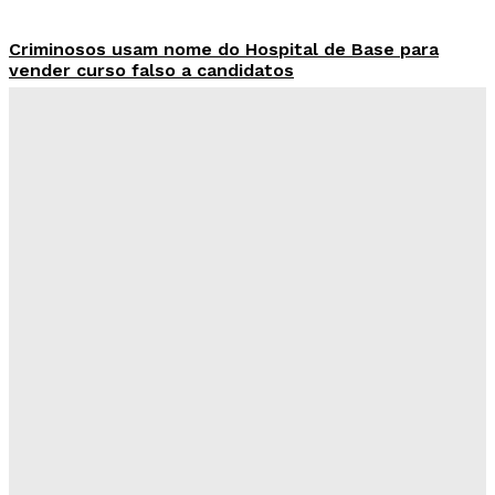
Criminosos usam nome do Hospital de Base para
vender curso falso a candidatos
Redação Evolucao
-
Agosto 7, 2026
26 de Setembro entra na rota da vacinação neste
sábado
Redação Evolucao
-
Agosto 7, 2026
Fórum de Brasília ganha espaço voltado à mediação,
conciliação e justiça restaurativa
Redação Evolucao
-
Agosto 7, 2026
Governo do DF apresenta projeto para ampliar
sanções contra vândalos
Redação Evolucao
-
Agosto 6, 2026