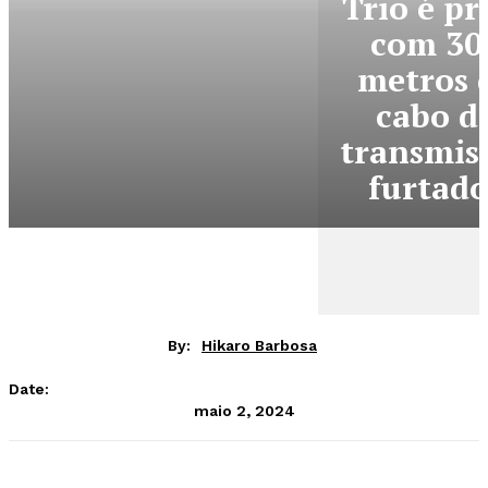
Trio é pr
com 30
metros 
cabo d
transmis
furtado
By:
Hikaro Barbosa
Date:
maio 2, 2024