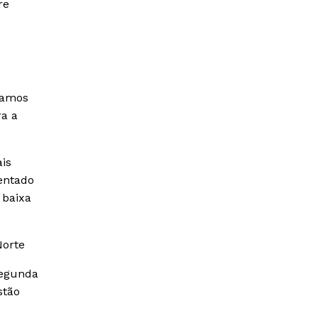
re
vamos
ra a
is
entado
 baixa
Norte
segunda
stão