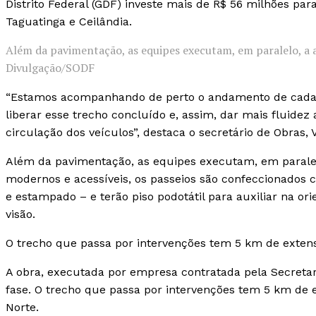
Distrito Federal (GDF) investe mais de R$ 56 milhões par
Taguatinga e Ceilândia.
Além da pavimentação, as equipes executam, em paralelo, a 
Divulgação/SODF
“Estamos acompanhando de perto o andamento de cada 
liberar esse trecho concluído e, assim, dar mais fluidez
circulação dos veículos”, destaca o secretário de Obras, 
Além da pavimentação, as equipes executam, em paralel
modernos e acessíveis, os passeios são confeccionados c
e estampado – e terão piso podotátil para auxiliar na or
visão.
O trecho que passa por intervenções tem 5 km de extensã
A obra, executada por empresa contratada pela Secretar
fase. O trecho que passa por intervenções tem 5 km de ex
Norte.