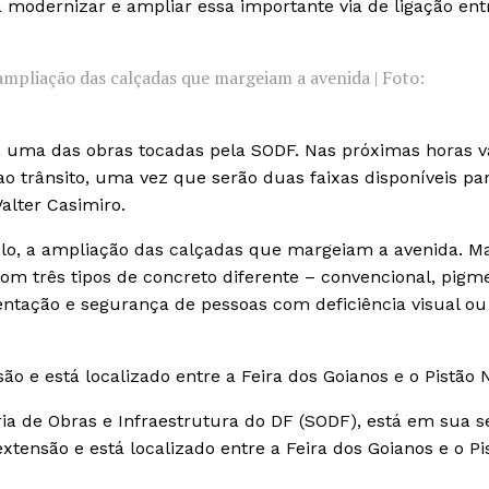
a modernizar e ampliar essa importante via de ligação ent
ampliação das calçadas que margeiam a avenida | Foto:
uma das obras tocadas pela SODF. Nas próximas horas 
 ao trânsito, uma vez que serão duas faixas disponíveis pa
Valter Casimiro.
o, a ampliação das calçadas que margeiam a avenida. Ma
om três tipos de concreto diferente – convencional, pigm
ientação e segurança de pessoas com deficiência visual ou
o e está localizado entre a Feira dos Goianos e o Pistão 
ia de Obras e Infraestrutura do DF (SODF), está em sua 
tensão e está localizado entre a Feira dos Goianos e o Pi