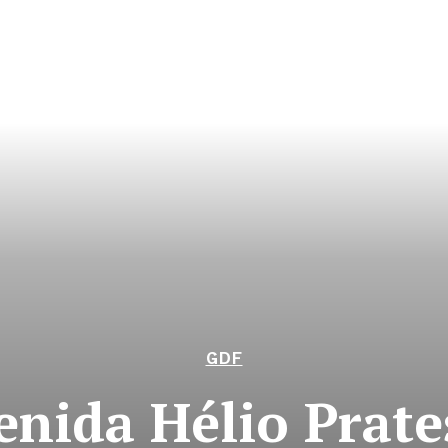
GDF
enida Hélio Prate