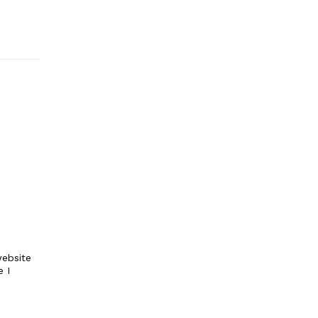
ebsite
e I