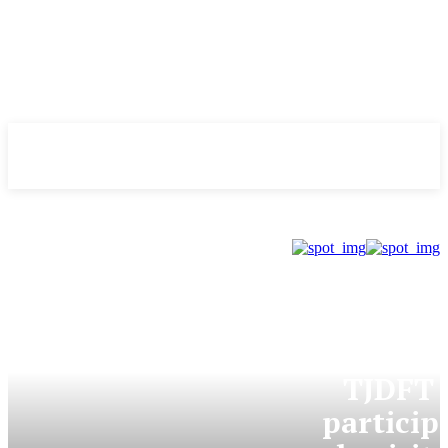
Evolução
NOTÌCIAS
DONNY SILVA
TJDFT
particip