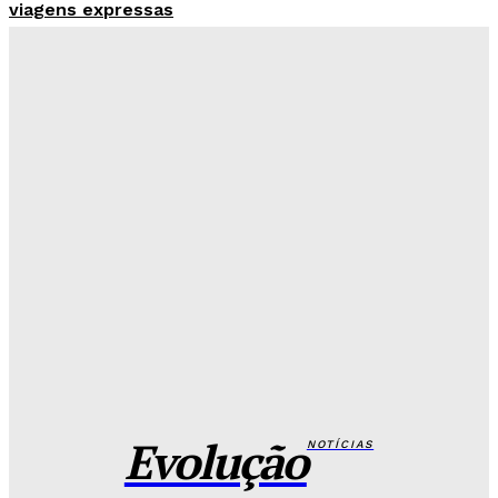
viagens expressas
Redação Evolucao
-
Agosto 8, 2026
Criminosos usam nome do Hospital de Base para
vender curso falso a candidatos
Redação Evolucao
-
Agosto 7, 2026
26 de Setembro entra na rota da vacinação neste
sábado
Redação Evolucao
-
Agosto 7, 2026
Fórum de Brasília ganha espaço voltado à mediação,
conciliação e justiça restaurativa
Redação Evolucao
-
Agosto 7, 2026
Evolução
NOTÍCIAS