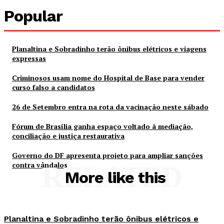
Popular
Planaltina e Sobradinho terão ônibus elétricos e viagens
expressas
Criminosos usam nome do Hospital de Base para vender
curso falso a candidatos
26 de Setembro entra na rota da vacinação neste sábado
Fórum de Brasília ganha espaço voltado à mediação,
conciliação e justiça restaurativa
Governo do DF apresenta projeto para ampliar sanções
contra vândalos
RELATED
More like this
Planaltina e Sobradinho terão ônibus elétricos e