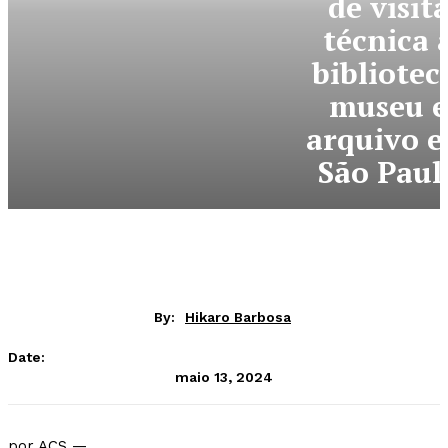
de visit
técnica 
bibliotec
museu e
arquivo 
São Paul
By:
Hikaro Barbosa
Date:
maio 13, 2024
por ACS —