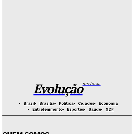
vender curso falso a candidatos
Redação Evolucao
-
Agosto 7, 2026
26 de Setembro entra na rota da vacinação neste
sábado
Redação Evolucao
-
Agosto 7, 2026
Fórum de Brasília ganha espaço voltado à mediação,
conciliação e justiça restaurativa
Redação Evolucao
-
Agosto 7, 2026
Evolução
NOTÍCIAS
Brasil
Brasília
Política
Cidades
Economia
Entretenimento
Esportes
Saúde
GDF