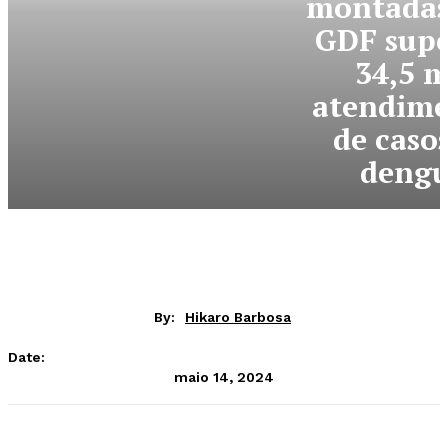
montadas
GDF sup
34,5 m
atendime
de caso
deng
By:
Hikaro Barbosa
Date:
maio 14, 2024