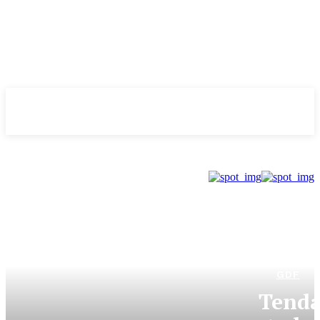
Evolução
NOTÌCIAS
GDF
Tenda