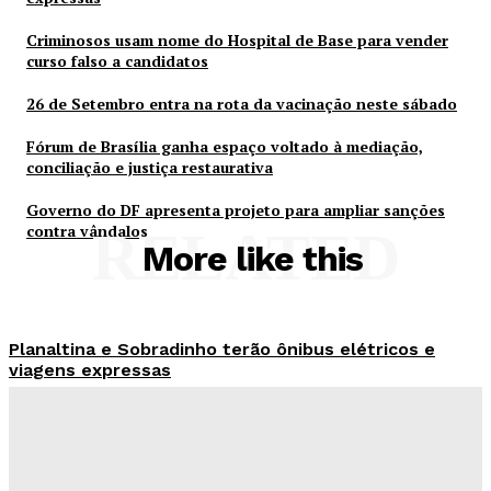
Criminosos usam nome do Hospital de Base para vender
curso falso a candidatos
26 de Setembro entra na rota da vacinação neste sábado
Fórum de Brasília ganha espaço voltado à mediação,
conciliação e justiça restaurativa
Governo do DF apresenta projeto para ampliar sanções
contra vândalos
RELATED
More like this
Planaltina e Sobradinho terão ônibus elétricos e
viagens expressas
Redação Evolucao
-
Agosto 8, 2026
Criminosos usam nome do Hospital de Base para