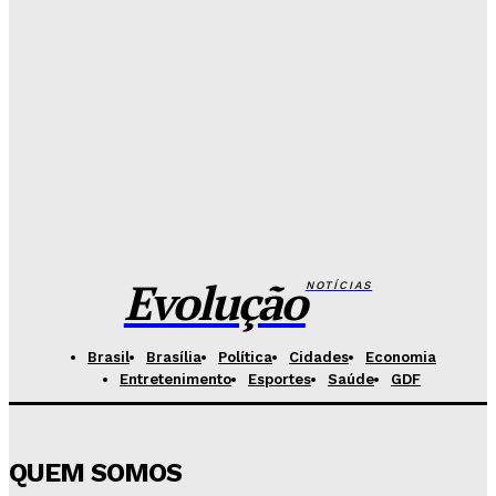
Redação Evolucao
-
Agosto 6, 2026
Senado aposta em arte urbana para fortalecer
campanha de respeito e inclusão
Redação Evolucao
-
Agosto 5, 2026
Celina se descola dos adversários e fortalece
favoritismo para 2026
Hikaro Barbosa
-
Agosto 5, 2026
Evolução
NOTÍCIAS
Brasil
Brasília
Política
Cidades
Economia
Entretenimento
Esportes
Saúde
GDF
QUEM SOMOS