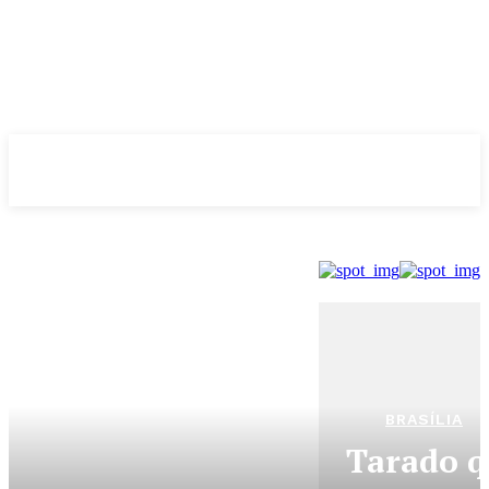
Evolução
NOTÌCIAS
BRASÍLIA
Tarado q