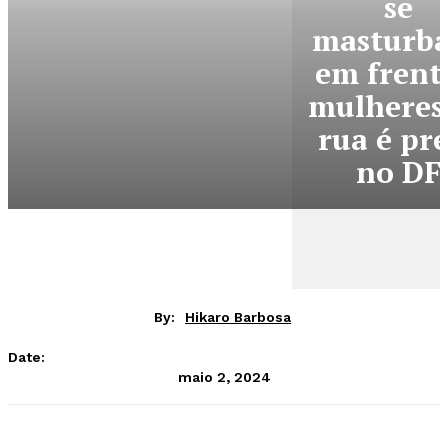
se
masturb
em frent
mulheres
rua é pr
no DF
By:
Hikaro Barbosa
Date:
maio 2, 2024