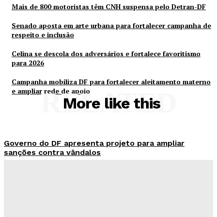
Mais de 800 motoristas têm CNH suspensa pelo Detran-DF
Senado aposta em arte urbana para fortalecer campanha de
respeito e inclusão
Celina se descola dos adversários e fortalece favoritismo
para 2026
Campanha mobiliza DF para fortalecer aleitamento materno
e ampliar rede de apoio
RELATED
More like this
Governo do DF apresenta projeto para ampliar
sanções contra vândalos
Redação Evolucao
-
Agosto 6, 2026
Mais de 800 motoristas têm CNH suspensa pelo
Detran-DF