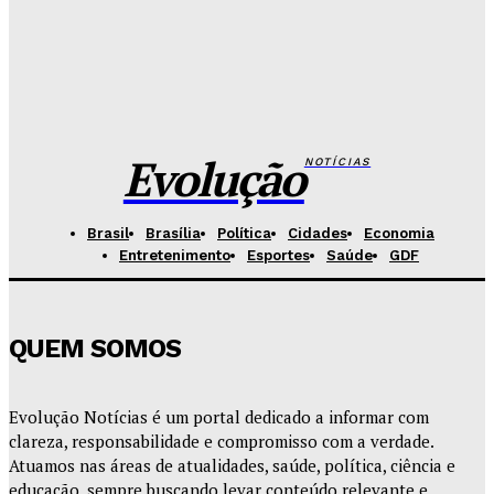
Redação Evolucao
-
Agosto 7, 2026
Fórum de Brasília ganha espaço voltado à mediação,
conciliação e justiça restaurativa
Redação Evolucao
-
Agosto 7, 2026
Evolução
NOTÍCIAS
Brasil
Brasília
Política
Cidades
Economia
Entretenimento
Esportes
Saúde
GDF
QUEM SOMOS
Evolução Notícias é um portal dedicado a informar com
clareza, responsabilidade e compromisso com a verdade.
Atuamos nas áreas de atualidades, saúde, política, ciência e
educação, sempre buscando levar conteúdo relevante e