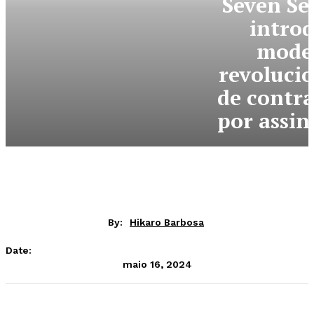
Seven Se
intro
mode
revoluci
de contr
por assi
By:
Hikaro Barbosa
Date:
maio 16, 2024