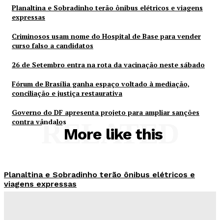
Planaltina e Sobradinho terão ônibus elétricos e viagens
expressas
Criminosos usam nome do Hospital de Base para vender
curso falso a candidatos
26 de Setembro entra na rota da vacinação neste sábado
Fórum de Brasília ganha espaço voltado à mediação,
conciliação e justiça restaurativa
Governo do DF apresenta projeto para ampliar sanções
contra vândalos
RELATED
More like this
Planaltina e Sobradinho terão ônibus elétricos e
viagens expressas
Redação Evolucao
-
Agosto 8, 2026