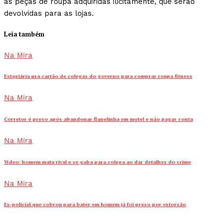
as peças de roupa adquiridas ilicitamente, que serão
devolvidas para as lojas.
Leia também
Na Mira
Estagiária usa cartão de colegas do governo para comprar roupa fitness
Na Mira
Corretor é preso após abandonar flanelinha em motel e não pagar conta
Na Mira
Vídeo: homem mata rival e se gaba para colega ao dar detalhes do crime
Na Mira
Ex-policial que cobrou para bater em homem já foi preso por extorsão