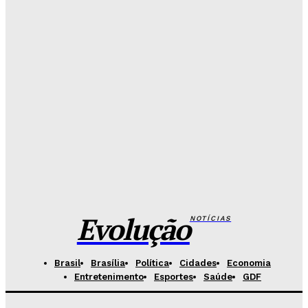
Criminosos usam nome do Hospital de Base para
vender curso falso a candidatos
Redação Evolucao
-
Agosto 7, 2026
26 de Setembro entra na rota da vacinação neste
sábado
Redação Evolucao
-
Agosto 7, 2026
Fórum de Brasília ganha espaço voltado à mediação,
conciliação e justiça restaurativa
Redação Evolucao
-
Agosto 7, 2026
Evolução
NOTÍCIAS
Brasil
Brasília
Política
Cidades
Economia
Entretenimento
Esportes
Saúde
GDF