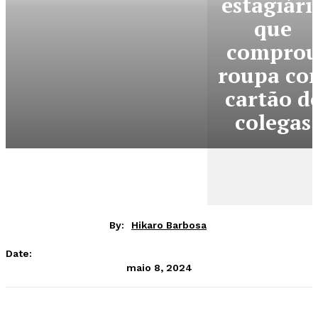
estagiári
que
compro
roupa co
cartão d
colegas
By:
Hikaro Barbosa
Date:
maio 8, 2024