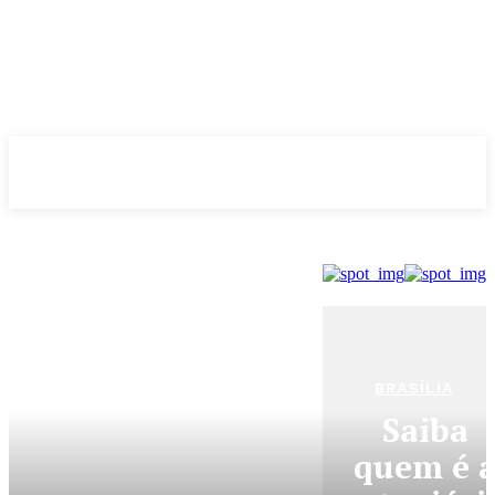
Evolução
NOTÌCIAS
BRASÍLIA
Saiba
quem é 