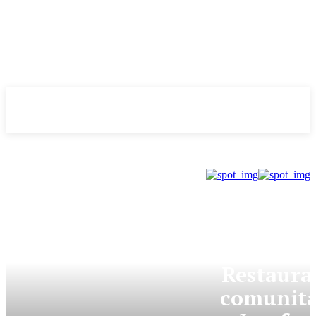
Evolução
NOTÌCIAS
GDF
Restaura
comunitá