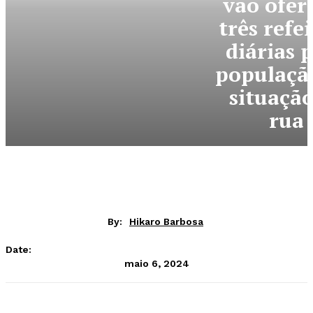
vão ofer
três refe
diárias 
populaçã
situação
rua
By:
Hikaro Barbosa
Date:
maio 6, 2024