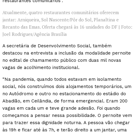
restaurantes comunitários”.
Atualmente, quatro restaurantes comunitários oferecem
jantar: Arniqueira, Sol Nascente/Pôr do Sol, Planaltina e
Recanto das Emas. Oferta chegará às 16 unidades do DF | Foto:
Joel Rodrigues/Agência Brasília
A secretária de Desenvolvimento Social, também
destacou na entrevista a inclusão da modalidade pernoite
no edital de chamamento público com duas mil novas
vagas de acolhimento institucional.
“Na pandemia, quando todos estavam em isolamento
social, nós construímos dois alojamentos temporários, um
no Autódromo e outro no estacionamento do estádio do
Abadião, em Ceilândia, de forma emergencial. Eram 200
vagas em cada um e teve grande adesão. Foi quando
começamos a pensar nessa possibilidade. O pernoite vem
para trazer essa dignidade noturna. A pessoa vão chegar
às 19h e ficar até às 7h, e terão direito a um jantar, uma