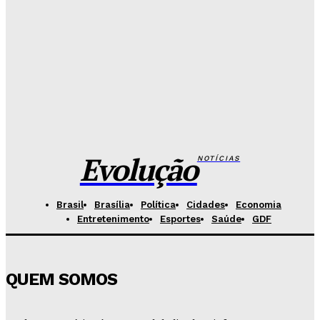
Senado aposta em arte urbana para fortalecer
campanha de respeito e inclusão
Redação Evolucao
-
Agosto 5, 2026
Celina se descola dos adversários e fortalece
favoritismo para 2026
Hikaro Barbosa
-
Agosto 5, 2026
Evolução
NOTÍCIAS
Brasil
Brasília
Política
Cidades
Economia
Entretenimento
Esportes
Saúde
GDF
QUEM SOMOS