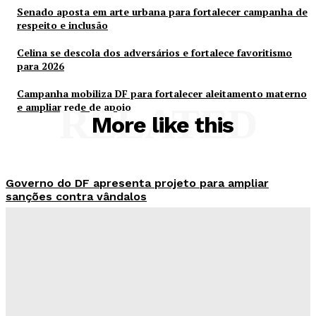
Senado aposta em arte urbana para fortalecer campanha de
respeito e inclusão
Celina se descola dos adversários e fortalece favoritismo
para 2026
Campanha mobiliza DF para fortalecer aleitamento materno
e ampliar rede de apoio
RELATED
More like this
Governo do DF apresenta projeto para ampliar
sanções contra vândalos
Redação Evolucao
-
Agosto 6, 2026
Mais de 800 motoristas têm CNH suspensa pelo
Detran-DF
Redação Evolucao
-
Agosto 6, 2026