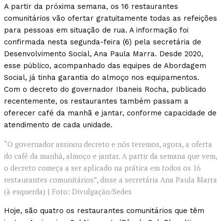
A partir da próxima semana, os 16 restaurantes
comunitários vão ofertar gratuitamente todas as refeições
para pessoas em situação de rua. A informação foi
confirmada nesta segunda-feira (6) pela secretária de
Desenvolvimento Social, Ana Paula Marra. Desde 2020,
esse público, acompanhado das equipes de Abordagem
Social, já tinha garantia do almoço nos equipamentos.
Com o decreto do governador Ibaneis Rocha, publicado
recentemente, os restaurantes também passam a
oferecer café da manhã e jantar, conforme capacidade de
atendimento de cada unidade.
“O governador assinou decreto e nós teremos, agora, a oferta
do café da manhã, almoço e jantar. A partir da semana que vem,
o decreto começa a ser aplicado na prática em todos os 16
restaurantes comunitários”, disse a secretária Ana Paula Marra
(à esquerda) | Foto: Divulgação/Sedes
Hoje, são quatro os restaurantes comunitários que têm