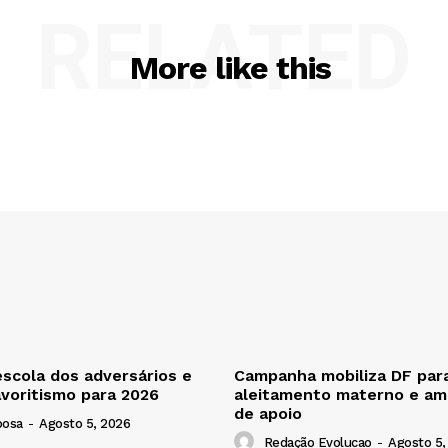
RELATED
More like this
escola dos adversários e
Campanha mobiliza DF para
avoritismo para 2026
aleitamento materno e amp
de apoio
bosa
-
Agosto 5, 2026
Redação Evolucao
-
Agosto 5,