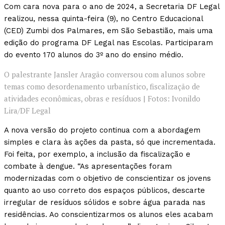
Com cara nova para o ano de 2024, a Secretaria DF Legal
realizou, nessa quinta-feira (9), no Centro Educacional
(CED) Zumbi dos Palmares, em São Sebastião, mais uma
edição do programa DF Legal nas Escolas. Participaram
do evento 170 alunos do 3º ano do ensino médio.
O palestrante Jansler Aragão conversou com alunos sobre
temas como desordenamento urbanístico, fiscalização de
atividades econômicas, obras e resíduos | Fotos: Ivonildo
Lira/DF Legal
A nova versão do projeto continua com a abordagem
simples e clara às ações da pasta, só que incrementada.
Foi feita, por exemplo, a inclusão da fiscalização e
combate à dengue. “As apresentações foram
modernizadas com o objetivo de conscientizar os jovens
quanto ao uso correto dos espaços públicos, descarte
irregular de resíduos sólidos e sobre água parada nas
residências. Ao conscientizarmos os alunos eles acabam