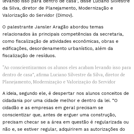
levando isso para dentro de casa”, disse Luciano Silvestre
da Silva, diretor de Planejamento, Modernização e
Valorização do Servidor (Dimov).
O palestrante Jansler Aragão abordou temas
relacionados às principais competências da secretaria,
como fiscalização de atividades econômicas, obras e
edificações, desordenamento urbanístico, além da
fiscalização de resíduos.
“Ao conscientizarmos os alunos eles acabam levando isso para
dentro de casa”, afirma Luciano Silvestre da Silva, diretor de
Planejamento, Modernização e Valorização do Servidor
A ideia, segundo ele, é despertar nos alunos conceitos de
cidadania por uma cidade melhor e dentro da lei. “O
cidadão e as empresas em geral precisam se
conscientizar que, antes de erguer uma construção,
precisam checar se a área em questão é regularizada ou
não e, se estiver regular, adquirirem as autorizações do