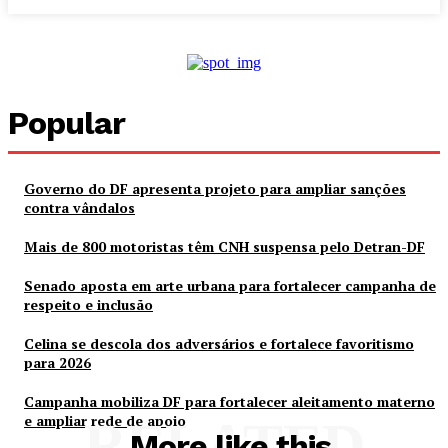
Popular
Governo do DF apresenta projeto para ampliar sanções
contra vândalos
Mais de 800 motoristas têm CNH suspensa pelo Detran-DF
Senado aposta em arte urbana para fortalecer campanha de
respeito e inclusão
Celina se descola dos adversários e fortalece favoritismo
para 2026
Campanha mobiliza DF para fortalecer aleitamento materno
e ampliar rede de apoio
RELATED
More like this