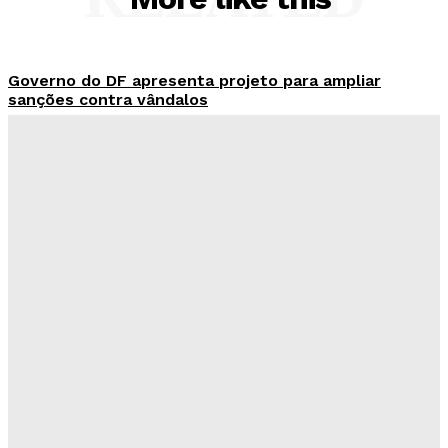
Governo do DF apresenta projeto para ampliar
sanções contra vândalos
Redação Evolucao
-
Agosto 6, 2026
Mais de 800 motoristas têm CNH suspensa pelo
Detran-DF
Redação Evolucao
-
Agosto 6, 2026
Senado aposta em arte urbana para fortalecer
campanha de respeito e inclusão
Redação Evolucao
-
Agosto 5, 2026
Celina se descola dos adversários e fortalece
favoritismo para 2026