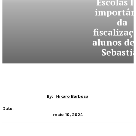
Escolas l
importân
da
fiscalizaç
alunos de
Sebasti
By:
Hikaro Barbosa
Date:
maio 10, 2024