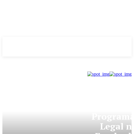
Evolução
NOTÌCIAS
GDF
Programa
Legal n