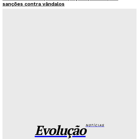
sanções contra vândalos
Redação Evolucao
-
Agosto 6, 2026
Mais de 800 motoristas têm CNH suspensa pelo
Detran-DF
Redação Evolucao
-
Agosto 6, 2026
Senado aposta em arte urbana para fortalecer
campanha de respeito e inclusão
Redação Evolucao
-
Agosto 5, 2026
Celina se descola dos adversários e fortalece
favoritismo para 2026
Hikaro Barbosa
-
Agosto 5, 2026
Evolução
NOTÍCIAS