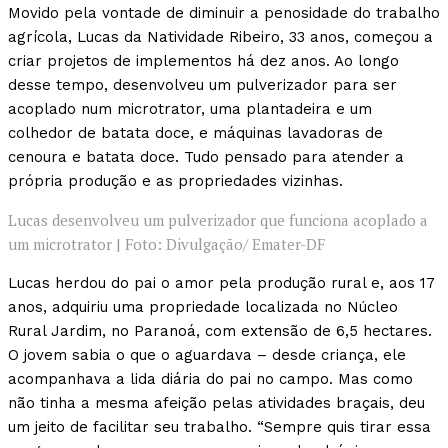
Movido pela vontade de diminuir a penosidade do trabalho
agrícola, Lucas da Natividade Ribeiro, 33 anos, começou a
criar projetos de implementos há dez anos. Ao longo
desse tempo, desenvolveu um pulverizador para ser
acoplado num microtrator, uma plantadeira e um
colhedor de batata doce, e máquinas lavadoras de
cenoura e batata doce. Tudo pensado para atender a
própria produção e as propriedades vizinhas.
Lucas desenvolveu um pulverizador que funciona acoplado a
um microtrator | Foto: Divulgação/ Emater-DF
Lucas herdou do pai o amor pela produção rural e, aos 17
anos, adquiriu uma propriedade localizada no Núcleo
Rural Jardim, no Paranoá, com extensão de 6,5 hectares.
O jovem sabia o que o aguardava – desde criança, ele
acompanhava a lida diária do pai no campo. Mas como
não tinha a mesma afeição pelas atividades braçais, deu
um jeito de facilitar seu trabalho. “Sempre quis tirar essa