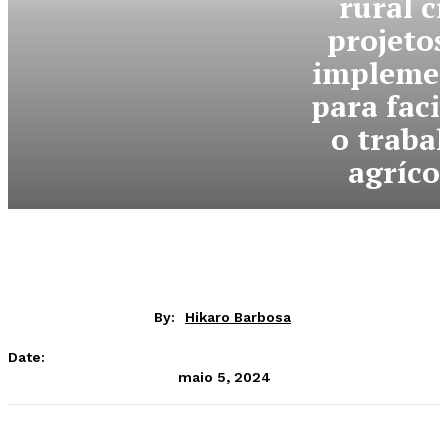
rural c
projetos
impleme
para faci
o traba
agríco
By:
Hikaro Barbosa
Date:
maio 5, 2024