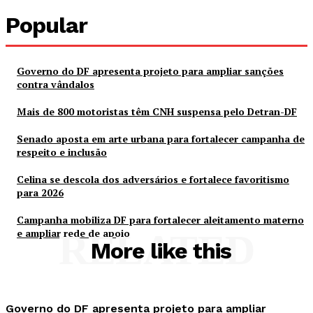
Popular
Governo do DF apresenta projeto para ampliar sanções
contra vândalos
Mais de 800 motoristas têm CNH suspensa pelo Detran-DF
Senado aposta em arte urbana para fortalecer campanha de
respeito e inclusão
Celina se descola dos adversários e fortalece favoritismo
para 2026
Campanha mobiliza DF para fortalecer aleitamento materno
e ampliar rede de apoio
RELATED
More like this
Governo do DF apresenta projeto para ampliar