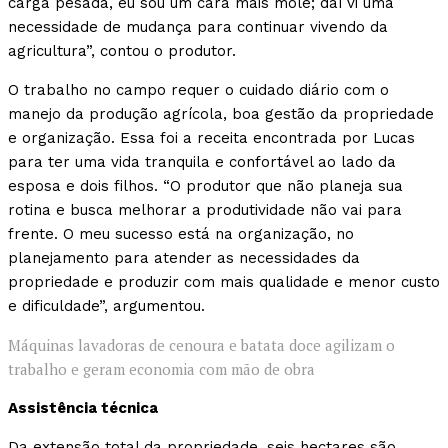
carga pesada, eu sou um cara mais mole; daí vi uma
necessidade de mudança para continuar vivendo da
agricultura”, contou o produtor.
O trabalho no campo requer o cuidado diário com o
manejo da produção agrícola, boa gestão da propriedade
e organização. Essa foi a receita encontrada por Lucas
para ter uma vida tranquila e confortável ao lado da
esposa e dois filhos. “O produtor que não planeja sua
rotina e busca melhorar a produtividade não vai para
frente. O meu sucesso está na organização, no
planejamento para atender as necessidades da
propriedade e produzir com mais qualidade e menor custo
e dificuldade”, argumentou.
Máquinas lavadoras de cenoura e batata doce agilizam o
trabalho e geram economia com mão de obra
Assistência técnica
Da extensão total da propriedade, seis hectares são