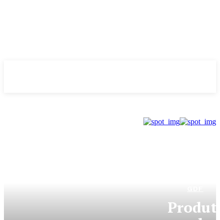
Evolução
NOTÌCIAS
GDF
Produt