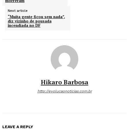
morreram
Next article
“Muita gente ficou sem nada”,
diz vizinho de pousada
incendiada no DF
Hikaro Barbosa
http://evolucaonoticias.com.br
LEAVE A REPLY