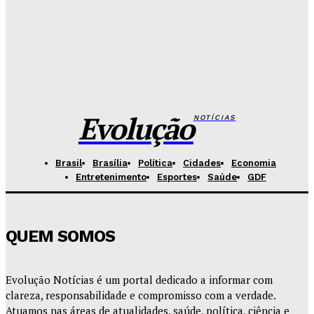
conciliação e justiça restaurativa
Redação Evolucao
-
Agosto 7, 2026
Governo do DF apresenta projeto para ampliar
sanções contra vândalos
Redação Evolucao
-
Agosto 6, 2026
Evolução
NOTÍCIAS
Brasil
Brasília
Política
Cidades
Economia
Entretenimento
Esportes
Saúde
GDF
QUEM SOMOS
Evolução Notícias é um portal dedicado a informar com
clareza, responsabilidade e compromisso com a verdade.
Atuamos nas áreas de atualidades, saúde, política, ciência e