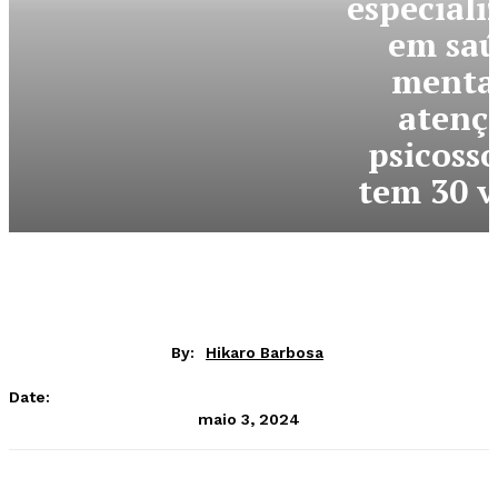
especiali
em sa
mental
atenç
psicosso
tem 30 v
By:
Hikaro Barbosa
Date:
maio 3, 2024