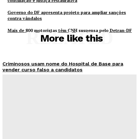
conciliação e justiça restaurativa
Governo do DF apresenta projeto para ampliar sanções
contra vândalos
Mais de 800 motoristas têm CNH suspensa pelo Detran-DF
RELATED
More like this
Criminosos usam nome do Hospital de Base para
vender curso falso a candidatos
Redação Evolucao
-
Agosto 7, 2026
26 de Setembro entra na rota da vacinação neste
sábado
Redação Evolucao
-
Agosto 7, 2026
Fórum de Brasília ganha espaço voltado à mediação,