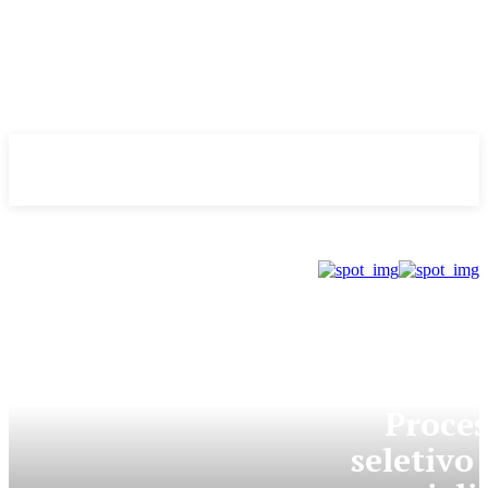
Evolução
NOTÌCIAS
GDF
Proces
seletivo