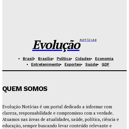
Redação Evolucao
-
Agosto 5, 2026
Base Aérea recebe evento gratuito com exposição
de aeronaves e equipamentos da FAB
Redação Evolucao
-
Agosto 5, 2026
Evolução
NOTÍCIAS
Brasil
Brasília
Política
Cidades
Economia
Entretenimento
Esportes
Saúde
GDF
QUEM SOMOS
Evolução Notícias é um portal dedicado a informar com
clareza, responsabilidade e compromisso com a verdade.
Atuamos nas áreas de atualidades, saúde, política, ciência e
educação, sempre buscando levar conteúdo relevante e