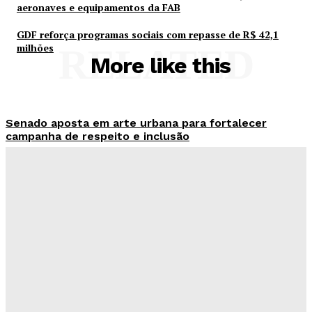
aeronaves e equipamentos da FAB
GDF reforça programas sociais com repasse de R$ 42,1
milhões
RELATED
More like this
Senado aposta em arte urbana para fortalecer
campanha de respeito e inclusão
Redação Evolucao
-
Agosto 5, 2026
Celina se descola dos adversários e fortalece
favoritismo para 2026
Hikaro Barbosa
-
Agosto 5, 2026
Campanha mobiliza DF para fortalecer aleitamento
materno e ampliar rede de apoio