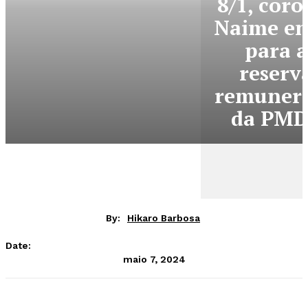
8/1, coro
Naime en
para a
reserv
remuner
da PM
By:
Hikaro Barbosa
Date:
maio 7, 2024