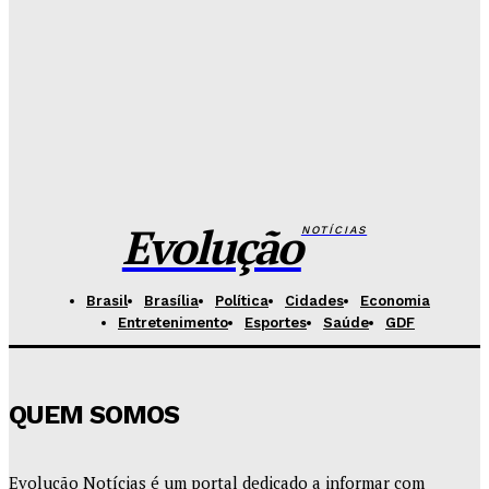
Senado aposta em arte urbana para fortalecer
campanha de respeito e inclusão
Redação Evolucao
-
Agosto 5, 2026
Celina se descola dos adversários e fortalece
favoritismo para 2026
Hikaro Barbosa
-
Agosto 5, 2026
Evolução
NOTÍCIAS
Brasil
Brasília
Política
Cidades
Economia
Entretenimento
Esportes
Saúde
GDF
QUEM SOMOS
Evolução Notícias é um portal dedicado a informar com