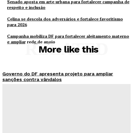
Senado aposta em arte urbana para fortalecer campanha de
respeito e inclusão
Celina se descola dos adversários e fortalece favoritismo
para 2026
Campanha mobiliza DF para fortalecer aleitamento materno
e ampliar rede de apoio
RELATED
More like this
Governo do DF apresenta projeto para ampliar
sanções contra vândalos
Redação Evolucao
-
Agosto 6, 2026
Mais de 800 motoristas têm CNH suspensa pelo
Detran-DF
Redação Evolucao
-
Agosto 6, 2026