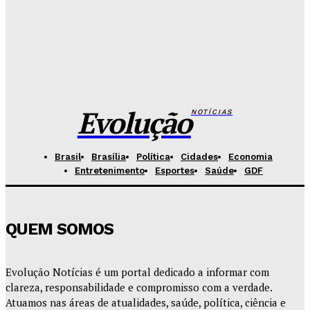
Redação Evolucao
-
Agosto 5, 2026
Celina se descola dos adversários e fortalece
favoritismo para 2026
Hikaro Barbosa
-
Agosto 5, 2026
Evolução
NOTÍCIAS
Brasil
Brasília
Política
Cidades
Economia
Entretenimento
Esportes
Saúde
GDF
QUEM SOMOS
Evolução Notícias é um portal dedicado a informar com
clareza, responsabilidade e compromisso com a verdade.
Atuamos nas áreas de atualidades, saúde, política, ciência e