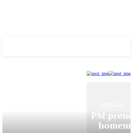
Evolução
NOTÌCIAS
BRASÍLIA
PM prend
homem