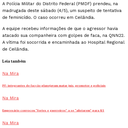
A Polícia Militar do Distrito Federal (PMDF) prendeu, na
madrugada deste sábado (4/5), um suspeito de tentativa
de feminicídio. O caso ocorreu em Ceilândia.
A equipe recebeu informações de que o agressor havia
atacado sua companheira com golpes de faca, na QNN22.
A vítima foi socorrida e encaminhada ao Hospital Regional
de Ceilândia.
Leia também
Na Mira
PF: integrantes de facção planejavam matar juiz, promotor e policiais
Na Mira
Empresário convocou “fortes e guerreiros” a se “alistarem” para 8/1
Na Mira