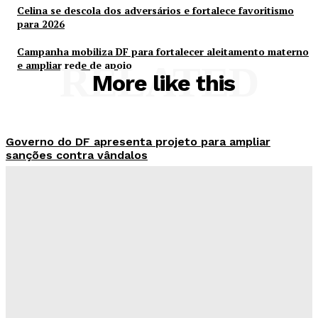
Celina se descola dos adversários e fortalece favoritismo
para 2026
Campanha mobiliza DF para fortalecer aleitamento materno
e ampliar rede de apoio
RELATED
More like this
Governo do DF apresenta projeto para ampliar
sanções contra vândalos
Redação Evolucao
-
Agosto 6, 2026
Mais de 800 motoristas têm CNH suspensa pelo
Detran-DF
Redação Evolucao
-
Agosto 6, 2026
Senado aposta em arte urbana para fortalecer
campanha de respeito e inclusão