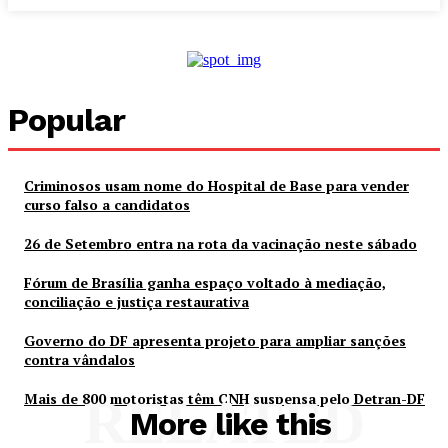
Popular
Criminosos usam nome do Hospital de Base para vender
curso falso a candidatos
26 de Setembro entra na rota da vacinação neste sábado
Fórum de Brasília ganha espaço voltado à mediação,
conciliação e justiça restaurativa
Governo do DF apresenta projeto para ampliar sanções
contra vândalos
Mais de 800 motoristas têm CNH suspensa pelo Detran-DF
RELATED
More like this