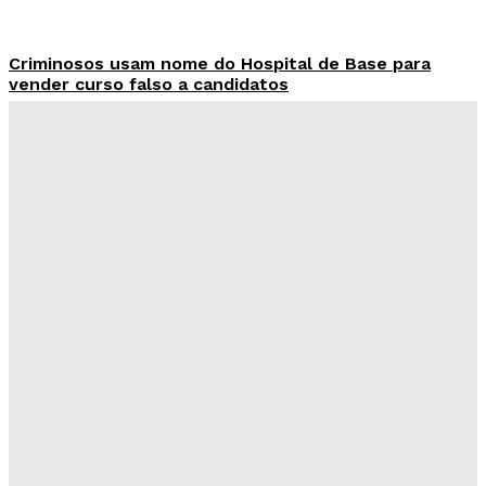
Criminosos usam nome do Hospital de Base para
vender curso falso a candidatos
Redação Evolucao
-
Agosto 7, 2026
26 de Setembro entra na rota da vacinação neste
sábado
Redação Evolucao
-
Agosto 7, 2026
Fórum de Brasília ganha espaço voltado à mediação,
conciliação e justiça restaurativa
Redação Evolucao
-
Agosto 7, 2026
Governo do DF apresenta projeto para ampliar
sanções contra vândalos