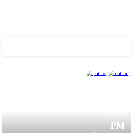
Evolução
NOTÌCIAS
BRASÍLIA
PM