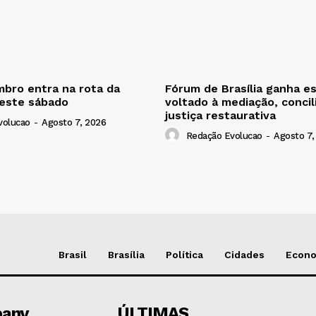
bro entra na rota da
Fórum de Brasília ganha e
neste sábado
voltado à mediação, concil
justiça restaurativa
volucao
-
Agosto 7, 2026
Redação Evolucao
-
Agosto 7,
Brasil
Brasília
Política
Cidades
Econ
any
ÚLTIMAS