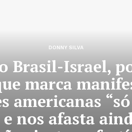
DONNY SILVA
o Brasil-Israel, p
 que marca manife
es americanas “só
e nos afasta ain