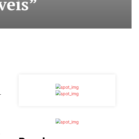
veis”
-
m