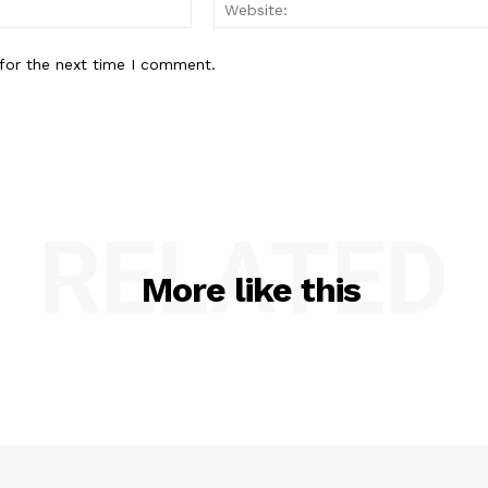
Email:*
for the next time I comment.
RELATED
More like this