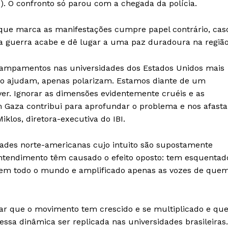
. O confronto só parou com a chegada da polícia.
ção que marca as manifestações cumpre papel contrário, cas
e a guerra acabe e dê lugar a uma paz duradoura na região
campamentos nas universidades dos Estados Unidos mais
o ajudam, apenas polarizam. Estamos diante de um
olver. Ignorar as dimensões evidentemente cruéis e as
m Gaza contribui para aprofundar o problema e nos afasta
iklos, diretora-executiva do IBI.
dades norte-americanas cujo intuito são supostamente
ntendimento têm causado o efeito oposto: tem esquentad
a em todo o mundo e amplificado apenas as vozes de que
var que o movimento tem crescido e se multiplicado e qu
essa dinâmica ser replicada nas universidades brasileiras.