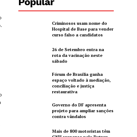
Popular
o
Criminosos usam nome do
.
Hospital de Base para vender
curso falso a candidatos
26 de Setembro entra na
rota da vacinação neste
sábado
Fórum de Brasília ganha
espaço voltado à mediação,
conciliação e justiça
restaurativa
o
m
Governo do DF apresenta
projeto para ampliar sanções
contra vândalos
e
Mais de 800 motoristas têm
CNH suspensa pelo Detran-