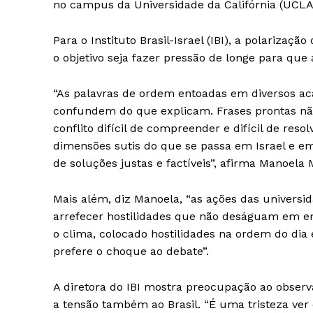
no campus da Universidade da Califórnia (UCLA)
Para o Instituto Brasil-Israel (IBI), a polariza
o objetivo seja fazer pressão de longe para qu
“As palavras de ordem entoadas em diversos a
confundem do que explicam. Frases prontas nã
conflito difícil de compreender e difícil de res
dimensões sutis do que se passa em Israel e e
de soluções justas e factíveis”, afirma Manoela M
Mais além, diz Manoela, “as ações das universi
arrefecer hostilidades que não deságuam em e
o clima, colocado hostilidades na ordem do di
prefere o choque ao debate”.
A diretora do IBI mostra preocupação ao obser
a tensão também ao Brasil. “É uma tristeza ver 