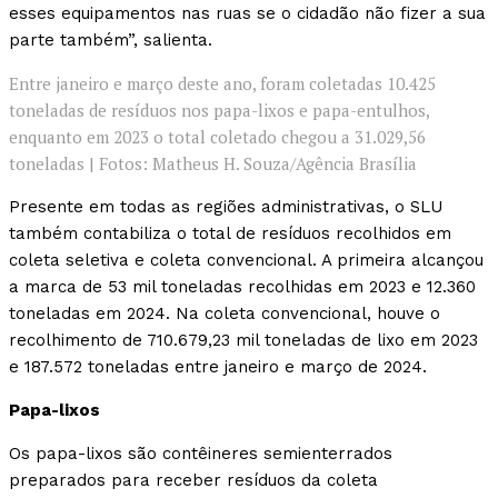
esses equipamentos nas ruas se o cidadão não fizer a sua
parte também”, salienta.
Entre janeiro e março deste ano, foram coletadas 10.425
toneladas de resíduos nos papa-lixos e papa-entulhos,
enquanto em 2023 o total coletado chegou a 31.029,56
toneladas | Fotos: Matheus H. Souza/Agência Brasília
Presente em todas as regiões administrativas, o SLU
também contabiliza o total de resíduos recolhidos em
coleta seletiva e coleta convencional. A primeira alcançou
a marca de 53 mil toneladas recolhidas em 2023 e 12.360
toneladas em 2024. Na coleta convencional, houve o
recolhimento de 710.679,23 mil toneladas de lixo em 2023
e 187.572 toneladas entre janeiro e março de 2024.
Papa-lixos
Os papa-lixos são contêineres semienterrados
preparados para receber resíduos da coleta