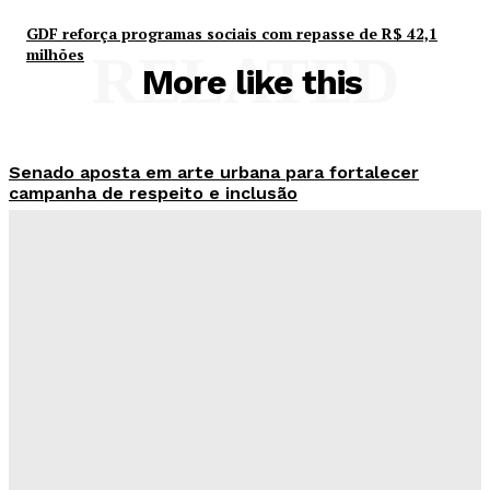
GDF reforça programas sociais com repasse de R$ 42,1
milhões
RELATED
More like this
Senado aposta em arte urbana para fortalecer
campanha de respeito e inclusão
Redação Evolucao
-
Agosto 5, 2026
Celina se descola dos adversários e fortalece
favoritismo para 2026
Hikaro Barbosa
-
Agosto 5, 2026
Campanha mobiliza DF para fortalecer aleitamento
materno e ampliar rede de apoio
Redação Evolucao
-
Agosto 5, 2026