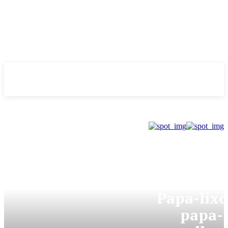
Evolução
NOTÌCIAS
GDF
Papa-lixo
papa-