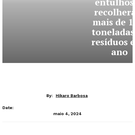
entulhos 
recolher
mais de 1
toneladas
resíduos e
ano
By:
Hikaro Barbosa
Date:
maio 4, 2024