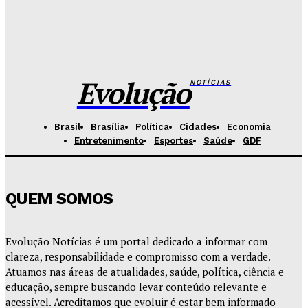
Base Aérea recebe evento gratuito com exposição
de aeronaves e equipamentos da FAB
Redação Evolucao
-
Agosto 5, 2026
Evolução
NOTÍCIAS
Brasil
Brasília
Política
Cidades
Economia
Entretenimento
Esportes
Saúde
GDF
QUEM SOMOS
Evolução Notícias é um portal dedicado a informar com
clareza, responsabilidade e compromisso com a verdade.
Atuamos nas áreas de atualidades, saúde, política, ciência e
educação, sempre buscando levar conteúdo relevante e
acessível. Acreditamos que evoluir é estar bem informado —