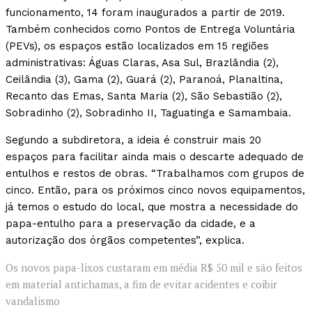
funcionamento, 14 foram inaugurados a partir de 2019.
Também conhecidos como Pontos de Entrega Voluntária
(PEVs), os espaços estão localizados em 15 regiões
administrativas: Águas Claras, Asa Sul, Brazlândia (2),
Ceilândia (3), Gama (2), Guará (2), Paranoá, Planaltina,
Recanto das Emas, Santa Maria (2), São Sebastião (2),
Sobradinho (2), Sobradinho II, Taguatinga e Samambaia.
Segundo a subdiretora, a ideia é construir mais 20
espaços para facilitar ainda mais o descarte adequado de
entulhos e restos de obras. “Trabalhamos com grupos de
cinco. Então, para os próximos cinco novos equipamentos,
já temos o estudo do local, que mostra a necessidade do
papa-entulho para a preservação da cidade, e a
autorização dos órgãos competentes”, explica.
Os novos papa-lixos custaram em média R$ 50 mil e são feitos
em material antichamas, a fim de evitar acidentes e coibir
vandalismo