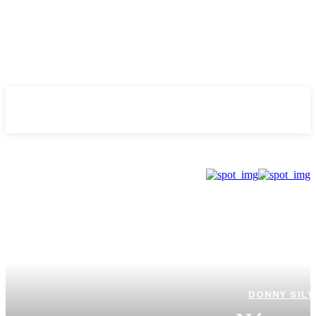
Evolução
NOTÌCIAS
DONNY SILV