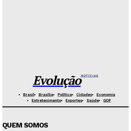
Redação Evolucao
-
Agosto 7, 2026
Fórum de Brasília ganha espaço voltado à mediação,
conciliação e justiça restaurativa
Redação Evolucao
-
Agosto 7, 2026
Governo do DF apresenta projeto para ampliar
sanções contra vândalos
Redação Evolucao
-
Agosto 6, 2026
Evolução
NOTÍCIAS
Brasil
Brasília
Política
Cidades
Economia
Entretenimento
Esportes
Saúde
GDF
QUEM SOMOS