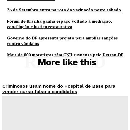
26 de Setembro entra na rota da vacinação neste sábado
Fórum de Brasília ganha espaço voltado à mediação,
conciliação e justiça restaurativa
Governo do DF apresenta projeto para ampliar sanções
contra vândalos
Mais de 800 motoristas têm CNH suspensa pelo Detran-DF
RELATED
More like this
Criminosos usam nome do Hospital de Base para
vender curso falso a candidatos
Redação Evolucao
-
Agosto 7, 2026
26 de Setembro entra na rota da vacinação neste
sábado