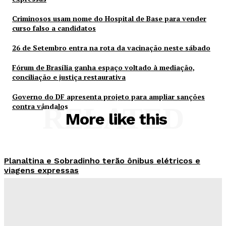
Criminosos usam nome do Hospital de Base para vender
curso falso a candidatos
26 de Setembro entra na rota da vacinação neste sábado
Fórum de Brasília ganha espaço voltado à mediação,
conciliação e justiça restaurativa
Governo do DF apresenta projeto para ampliar sanções
contra vândalos
RELATED
More like this
Planaltina e Sobradinho terão ônibus elétricos e
viagens expressas
Redação Evolucao
-
Agosto 8, 2026
Criminosos usam nome do Hospital de Base para