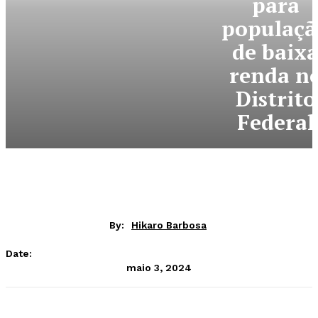
para
populaçã
de baix
renda n
Distrito
Federal
By:
Hikaro Barbosa
Date:
maio 3, 2024