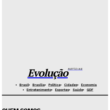
vender curso falso a candidatos
Redação Evolucao
-
Agosto 7, 2026
26 de Setembro entra na rota da vacinação neste
sábado
Redação Evolucao
-
Agosto 7, 2026
Fórum de Brasília ganha espaço voltado à mediação,
conciliação e justiça restaurativa
Redação Evolucao
-
Agosto 7, 2026
Evolução
NOTÍCIAS
Brasil
Brasília
Política
Cidades
Economia
Entretenimento
Esportes
Saúde
GDF