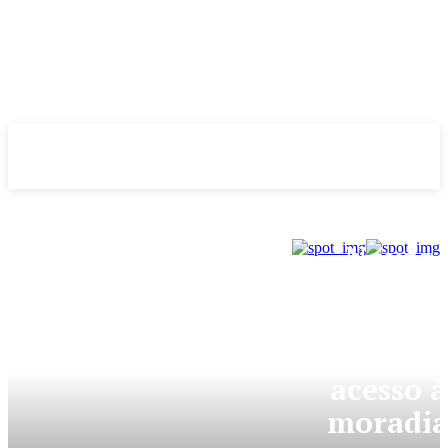
Evolução
NOTÌCIAS
GDF
Novas
regras d
subsídio
amplia
acesso à
moradi