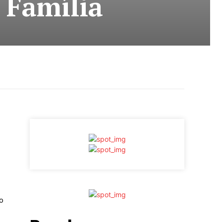
 Família
o