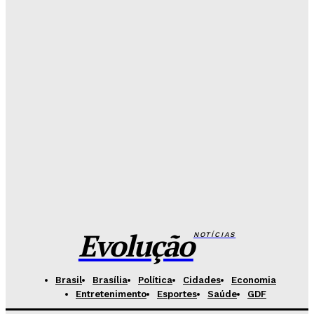
Mais de 800 motoristas têm CNH suspensa pelo
Detran-DF
Redação Evolucao
-
Agosto 6, 2026
Senado aposta em arte urbana para fortalecer
campanha de respeito e inclusão
Redação Evolucao
-
Agosto 5, 2026
Celina se descola dos adversários e fortalece
favoritismo para 2026
Hikaro Barbosa
-
Agosto 5, 2026
Evolução
NOTÍCIAS
Brasil
Brasília
Política
Cidades
Economia
Entretenimento
Esportes
Saúde
GDF