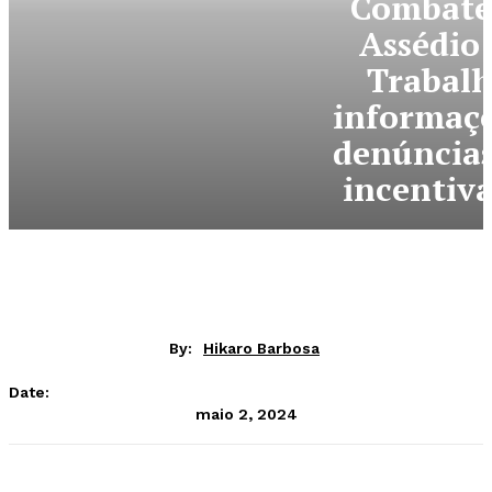
Combate
Assédio
Trabalh
informaçõ
denúncias
incentiv
By:
Hikaro Barbosa
Date:
maio 2, 2024