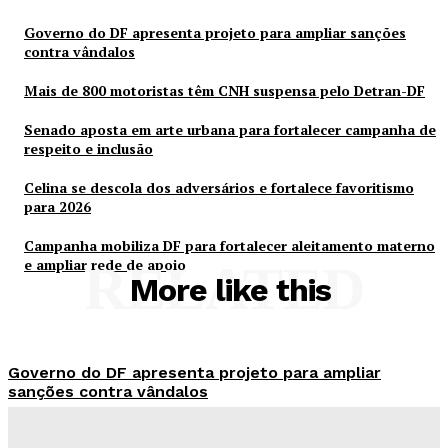
Governo do DF apresenta projeto para ampliar sanções
contra vândalos
Mais de 800 motoristas têm CNH suspensa pelo Detran-DF
Senado aposta em arte urbana para fortalecer campanha de
respeito e inclusão
Celina se descola dos adversários e fortalece favoritismo
para 2026
Campanha mobiliza DF para fortalecer aleitamento materno
e ampliar rede de apoio
RELATED
More like this
Governo do DF apresenta projeto para ampliar
sanções contra vândalos
Redação Evolucao
-
Agosto 6, 2026