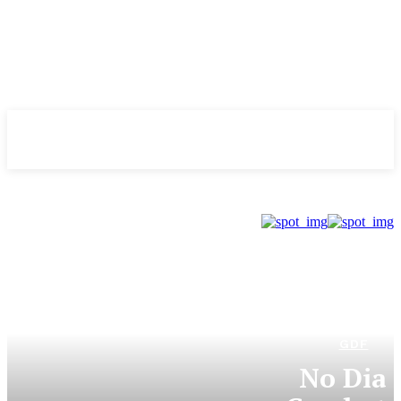
Evolução
NOTÌCIAS
GDF
No Dia 