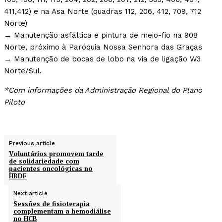
411,412) e na Asa Norte (quadras 112, 206, 412, 709, 712
Norte)
→ Manutenção asfáltica e pintura de meio-fio na 908
Norte, próximo à Paróquia Nossa Senhora das Graças
→ Manutenção de bocas de lobo na via de ligação W3
Norte/Sul.
*Com informações da Administração Regional do Plano
Piloto
Previous article
Voluntários promovem tarde
de solidariedade com
pacientes oncológicas no
HBDF
Next article
Sessões de fisioterapia
complementam a hemodiálise
no HCB