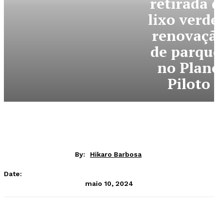
retirada 
lixo verde
renovaçã
de parqu
no Plan
Piloto
By:
Hikaro Barbosa
Date:
maio 10, 2024