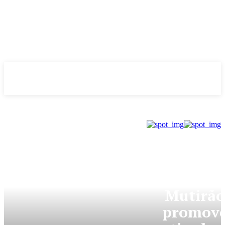
Evolução
NOTÌCIAS
GDF
Mutirão
promov