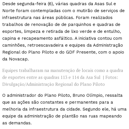
Desde segunda-feira (6), várias quadras da Asas Sul e
Norte foram contempladas com o mutirão de serviços de
infraestrutura nas áreas públicas. Foram realizados
trabalhos de renovação de de parquinhos e quadras de
esportes, limpeza e retirada de lixo verde e de entulho,
capina e recapeamento asfáltico. A iniciativa contou com
caminhões, retroescavadeira e equipes da Administração
Regional do Plano Piloto e do GDF Presente, com o apoio
da Novacap.
Equipes trabalharam na manutenção de locais como a quadra
de esportes entre as quadras 113 e 114 da Asa Sul | Fotos:
Divulgação/Administração Regional do Plano Piloto
O administrador do Plano Piloto, Bruno Olímpio, ressalta
que as ações são constantes e permanentes para a
melhoria da infraestrutura da cidade. Segundo ele, há uma
equipe da administração de plantão nas ruas mapeando
as demandas.