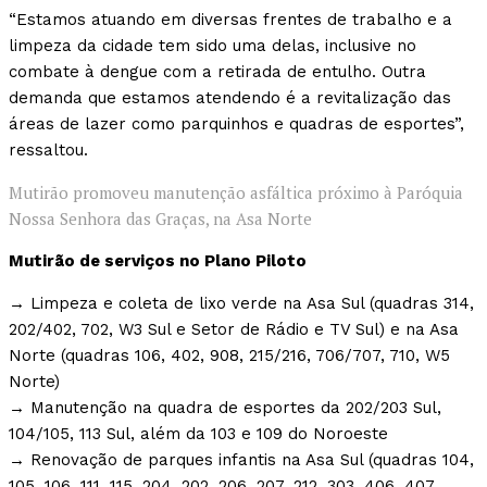
“Estamos atuando em diversas frentes de trabalho e a
limpeza da cidade tem sido uma delas, inclusive no
combate à dengue com a retirada de entulho. Outra
demanda que estamos atendendo é a revitalização das
áreas de lazer como parquinhos e quadras de esportes”,
ressaltou.
Mutirão promoveu manutenção asfáltica próximo à Paróquia
Nossa Senhora das Graças, na Asa Norte
Mutirão de serviços no Plano Piloto
→ Limpeza e coleta de lixo verde na Asa Sul (quadras 314,
202/402, 702, W3 Sul e Setor de Rádio e TV Sul) e na Asa
Norte (quadras 106, 402, 908, 215/216, 706/707, 710, W5
Norte)
→ Manutenção na quadra de esportes da 202/203 Sul,
104/105, 113 Sul, além da 103 e 109 do Noroeste
→ Renovação de parques infantis na Asa Sul (quadras 104,
105, 106, 111, 115, 204, 202, 206, 207, 212, 303, 406, 407,