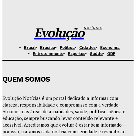
Fórum de Brasília ganha espaço voltado à mediação,
conciliação e justiça restaurativa
Redação Evolucao
-
Agosto 7, 2026
Evolução
NOTÍCIAS
Brasil
Brasília
Política
Cidades
Economia
Entretenimento
Esportes
Saúde
GDF
QUEM SOMOS
Evolução Notícias é um portal dedicado a informar com
clareza, responsabilidade e compromisso com a verdade.
Atuamos nas áreas de atualidades, saúde, política, ciência e
educação, sempre buscando levar conteúdo relevante e
acessível. Acreditamos que evoluir é estar bem informado —
por isso, tratamos cada notícia com seriedade e respeito ao