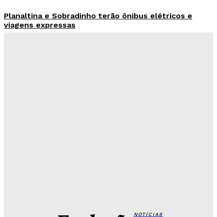
Planaltina e Sobradinho terão ônibus elétricos e
viagens expressas
Redação Evolucao
-
Agosto 8, 2026
Criminosos usam nome do Hospital de Base para
vender curso falso a candidatos
Redação Evolucao
-
Agosto 7, 2026
26 de Setembro entra na rota da vacinação neste
sábado
Redação Evolucao
-
Agosto 7, 2026
Fórum de Brasília ganha espaço voltado à mediação,
conciliação e justiça restaurativa
Redação Evolucao
-
Agosto 7, 2026
NOTÍCIAS