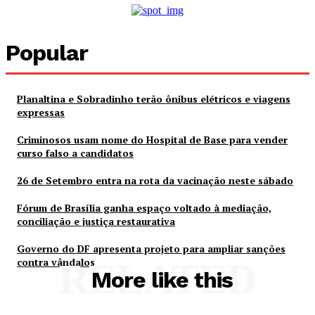
Popular
Planaltina e Sobradinho terão ônibus elétricos e viagens
expressas
Criminosos usam nome do Hospital de Base para vender
curso falso a candidatos
26 de Setembro entra na rota da vacinação neste sábado
Fórum de Brasília ganha espaço voltado à mediação,
conciliação e justiça restaurativa
Governo do DF apresenta projeto para ampliar sanções
contra vândalos
RELATED
More like this