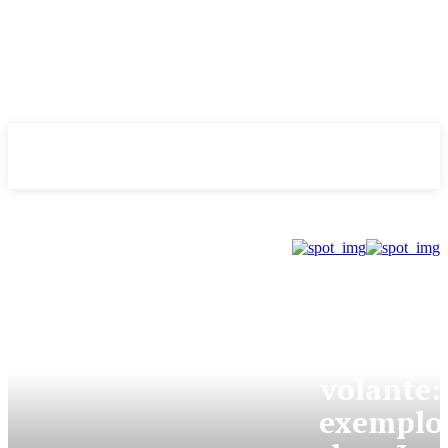
Evolução
NOTÌCIAS
GDF
Mulhere
do
volante:
exemplo