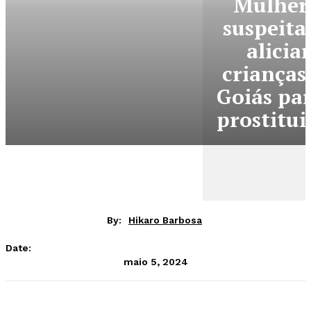
Mulher
suspeita
aliciar
crianças
Goiás par
prostitui
By:
Hikaro Barbosa
Date:
maio 5, 2024