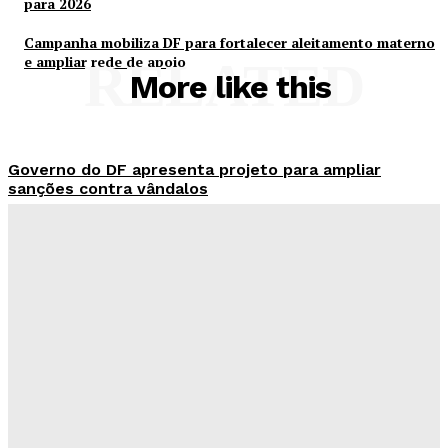
para 2026
Campanha mobiliza DF para fortalecer aleitamento materno
e ampliar rede de apoio
RELATED
More like this
Governo do DF apresenta projeto para ampliar
sanções contra vândalos
Redação Evolucao
-
Agosto 6, 2026
Mais de 800 motoristas têm CNH suspensa pelo
Detran-DF
Redação Evolucao
-
Agosto 6, 2026
Senado aposta em arte urbana para fortalecer
campanha de respeito e inclusão