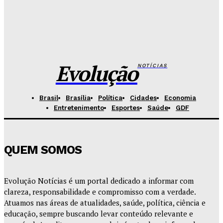
Redação Evolucao
-
Agosto 5, 2026
Celina se descola dos adversários e fortalece
favoritismo para 2026
Hikaro Barbosa
-
Agosto 5, 2026
Evolução
NOTÍCIAS
Brasil
Brasília
Política
Cidades
Economia
Entretenimento
Esportes
Saúde
GDF
QUEM SOMOS
Evolução Notícias é um portal dedicado a informar com
clareza, responsabilidade e compromisso com a verdade.
Atuamos nas áreas de atualidades, saúde, política, ciência e
educação, sempre buscando levar conteúdo relevante e