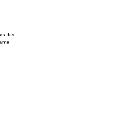
mas das
-dama