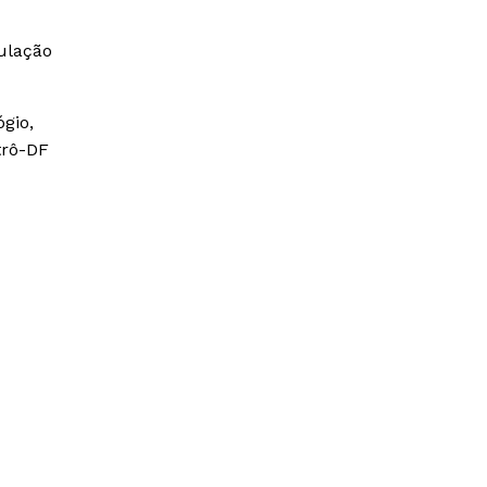
ulação
ógio,
trô-DF