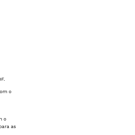
F.
com o
m o
para as