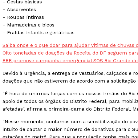
– Cestas básicas
– Absorventes
– Roupas íntimas
– Mamadeiras e bicos
– Fraldas infantis e geriátricas
Saiba onde e o que doar para ajudar vítimas de chuvas 
Oito toneladas de doações da Receita do DF seguem para
BRB promove campanha emergencial SOS Rio Grande do
Devido à urgência, a entrega de vestuários, calçados e 
doações que não estiverem de acordo com a solicitação
“É hora de unirmos forças com os nossos irmãos do Rio
apoio de todos os órgãos do Distrito Federal, para mobil
afetadas”, afirma a primeira-dama do Distrito Federal, 
“Nesse momento, contamos com a sensibilização do povo
intuito de captar o maior número de donativos para o Su
estações do metrô. Para que a população tenha mais pon