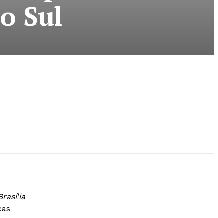
o Sul
rasília
cas