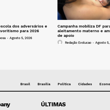
escola dos adversários e
Campanha mobiliza DF para
avoritismo para 2026
aleitamento materno e amp
de apoio
bosa
-
Agosto 5, 2026
Redação Evolucao
-
Agosto 5,
Brasil
Brasília
Política
Cidades
Econ
any
ÚLTIMAS