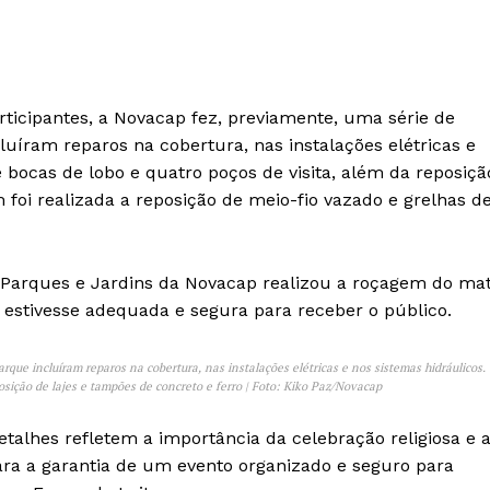
rticipantes, a Novacap fez, previamente, uma série de
uíram reparos na cobertura, nas instalações elétricas e
 bocas de lobo e quatro poços de visita, além da reposiçã
foi realizada a reposição de meio-fio vazado e grelhas d
Parques e Jardins da Novacap realizou a roçagem do ma
estivesse adequada e segura para receber o público.
que incluíram reparos na cobertura, nas instalações elétricas e nos sistemas hidráulicos.
osição de lajes e tampões de concreto e ferro | Foto: Kiko Paz/Novacap
talhes refletem a importância da celebração religiosa e 
ra a garantia de um evento organizado e seguro para