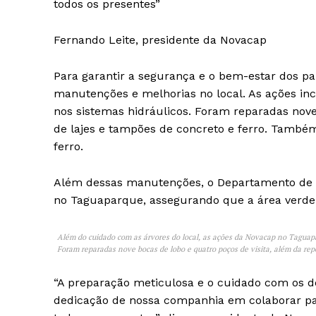
todos os presentes”
Fernando Leite, presidente da Novacap
Para garantir a segurança e o bem-estar dos pa
manutenções e melhorias no local. As ações incl
nos sistemas hidráulicos. Foram reparadas nove
de lajes e tampões de concreto e ferro. Também 
ferro.
Além dessas manutenções, o Departamento de 
no Taguaparque, assegurando que a área verde 
Além do cuidado com as árvores do local, as ações da Novacap no Taguapar
Foram reparadas nove bocas de lobo e quatro poços de visita, além da rep
“A preparação meticulosa e o cuidado com os de
dedicação de nossa companhia em colaborar pa