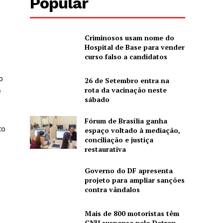
Popular
Criminosos usam nome do
Hospital de Base para vender
curso falso a candidatos
o
26 de Setembro entra na
rota da vacinação neste
e
sábado
Fórum de Brasília ganha
to
espaço voltado à mediação,
conciliação e justiça
restaurativa
Governo do DF apresenta
projeto para ampliar sanções
contra vândalos
a
Mais de 800 motoristas têm
CNH suspensa pelo Detran-