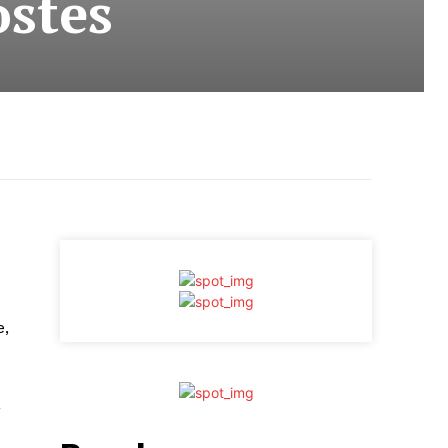
ostes
e,
a