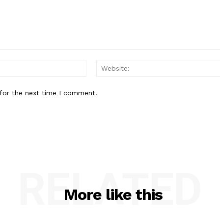
Email:*
for the next time I comment.
RELATED
More like this