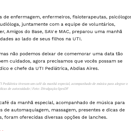
s de enfermagem, enfermeiros, fisioterapeutas, psicólogo
audióloga, juntamente com a equipe de voluntários,
cer, Amigos do Base, SAV e MAC, preparou uma manhã
ades ao lado de seus filhos na UTI.
, mas não podemos deixar de comemorar uma data tão
 bem cuidados, agora precisamos que vocês possam se
o e chefe da UTI Pediátrica, Abdias Aires.
I Pediátrica tiveram um café da manhã especial, acompanhado de música para alegrar o
icas de autocuidado | Foto: Divulgação/IgesDF
 café da manhã especial, acompanhado de música para
las de automaquiagem, massagem, presentes e dicas de
s, foram oferecidas diversas opções de lanches.