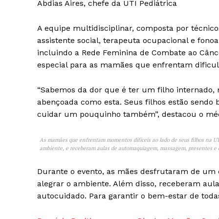
Abdias Aires, chefe da UTI Pediátrica
A equipe multidisciplinar, composta por técnico
assistente social, terapeuta ocupacional e fono
incluindo a Rede Feminina de Combate ao Cân
especial para as mamães que enfrentam dificuld
“Sabemos da dor que é ter um filho internado
abençoada como esta. Seus filhos estão sendo
cuidar um pouquinho também”, destacou o médic
As mamães que enfrentam momentos difíceis ao lado de seus filhos na UT
ambiente, e receberam aulas de automaquiagem, massagem, presentes e d
Durante o evento, as mães desfrutaram de um
alegrar o ambiente. Além disso, receberam au
autocuidado. Para garantir o bem-estar de toda