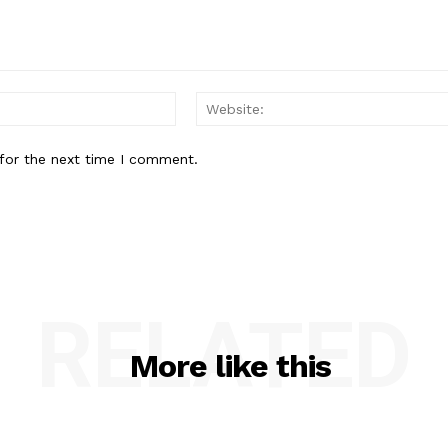
Email:*
for the next time I comment.
RELATED
More like this