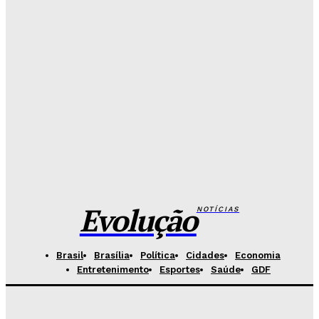
vender curso falso a candidatos
Redação Evolucao
-
Agosto 7, 2026
26 de Setembro entra na rota da vacinação neste
sábado
Redação Evolucao
-
Agosto 7, 2026
Fórum de Brasília ganha espaço voltado à mediação,
conciliação e justiça restaurativa
Redação Evolucao
-
Agosto 7, 2026
Evolução
NOTÍCIAS
Brasil
Brasília
Política
Cidades
Economia
Entretenimento
Esportes
Saúde
GDF