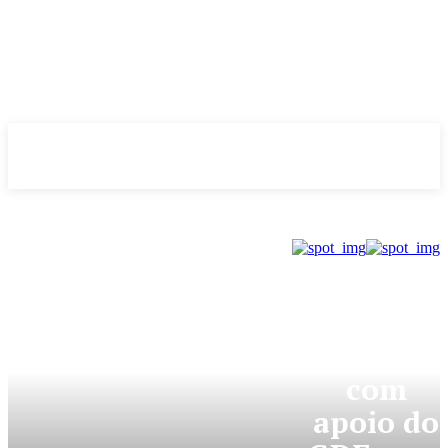
Evolução
NOTÌCIAS
GDF
Mães
contam
com
apoio do