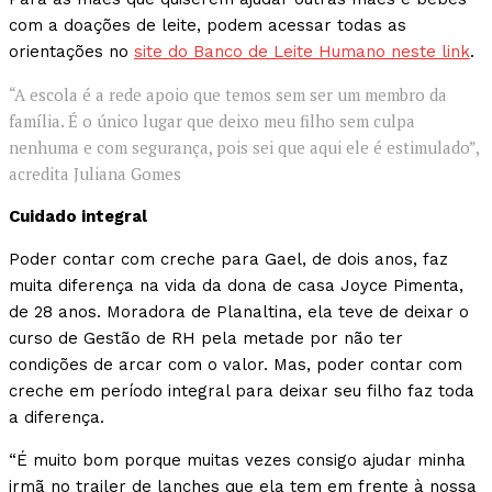
com a doações de leite, podem acessar todas as
orientações no
site do Banco de Leite Humano neste link
.
“A escola é a rede apoio que temos sem ser um membro da
família. É o único lugar que deixo meu filho sem culpa
nenhuma e com segurança, pois sei que aqui ele é estimulado”,
acredita Juliana Gomes
Cuidado integral
Poder contar com creche para Gael, de dois anos, faz
muita diferença na vida da dona de casa Joyce Pimenta,
de 28 anos. Moradora de Planaltina, ela teve de deixar o
curso de Gestão de RH pela metade por não ter
condições de arcar com o valor. Mas, poder contar com
creche em período integral para deixar seu filho faz toda
a diferença.
“É muito bom porque muitas vezes consigo ajudar minha
irmã no trailer de lanches que ela tem em frente à nossa