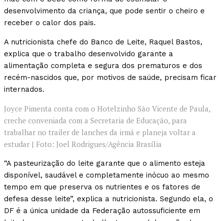
desenvolvimento da criança, que pode sentir o cheiro e
receber o calor dos pais.
A nutricionista chefe do Banco de Leite, Raquel Bastos,
explica que o trabalho desenvolvido garante a
alimentação completa e segura dos prematuros e dos
recém-nascidos que, por motivos de saúde, precisam ficar
internados.
Joyce Pimenta conta com o Hotelzinho São Vicente de Paula,
creche conveniada com a Secretaria de Educação, para
trabalhar no trailer de lanches da irmã e planeja voltar a
estudar | Foto: Joel Rodrigues/Agência Brasília
“A pasteurização do leite garante que o alimento esteja
disponível, saudável e completamente inócuo ao mesmo
tempo em que preserva os nutrientes e os fatores de
defesa desse leite”, explica a nutricionista. Segundo ela, o
DF é a única unidade da Federação autossuficiente em