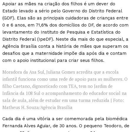
Apoiar as mães na criação dos filhos é um dever do
Estado levado a sério pelo Governo do Distrito Federal
(GDF). Elas são as principais cuidadoras de crianças entre
0 e 6 anos, em 71,6% dos domicílios do DF, de acordo com
levantamento do Instituto de Pesquisa e Estatística do
Distrito Federal (IpeDF). Neste dia mais do que especial, a
Agência Brasília conta a história de mães que superam os
desafios que a maternidade impõe dia após dia e contam
com o apoio institucional para criar seus filhos.
Moradora da Asa Sul, J‌uliana Gomes acredita que a escola
infantil funciona como uma rede de apoio para as mulheres. O
filho Caetano, dignosticado com TEA, tem no Jardim de
Infância da 108 Sul o acompanhamento do educador social na
sala de aula, além de estudar em uma turma reduzida | Foto:
Matheus H. Souza/Agência Brasília
Cada dia é uma vitória a ser comemorada pela biomédica
Fernanda Alves Aguiar, de 30 anos. O pequeno Teodoro, de