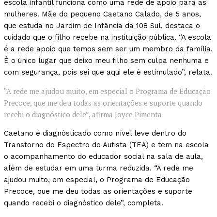
escola infantil funciona como uma rede de apoio para as
mulheres. Mãe do pequeno Caetano Calado, de 5 anos,
que estuda no Jardim de Infância da 108 Sul, destaca o
cuidado que o filho recebe na instituição pública. “A escola
é a rede apoio que temos sem ser um membro da família.
É o único lugar que deixo meu filho sem culpa nenhuma e
com segurança, pois sei que aqui ele é estimulado”, relata.
“A rede me ajudou muito, em especial o Programa de Educação
Precoce, que me deu todas as orientações e suporte quando
recebi o diagnóstico dele”, afirma Joyce Pimenta
Caetano é diagnósticado como nível leve dentro do
Transtorno do Espectro do Autista (TEA) e tem na escola
o acompanhamento do educador social na sala de aula,
além de estudar em uma turma reduzida. “A rede me
ajudou muito, em especial, o Programa de Educação
Precoce, que me deu todas as orientações e suporte
quando recebi o diagnóstico dele”, completa.