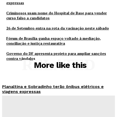
expressas
Criminosos usam nome do Hospital de Base para vender
curso falso a candidatos
26 de Setembro entra na rota da vacinação neste sábado
Fórum de Brasília ganha espaço voltado à mediação,
conciliação e justiça restaurativa
Governo do DF apresenta projeto para ampliar sanções
contra vândalos
RELATED
More like this
Planaltina e Sobradinho terão ônibus elétricos e
viagens expressas
Redação Evolucao
-
Agosto 8, 2026
Criminosos usam nome do Hospital de Base para