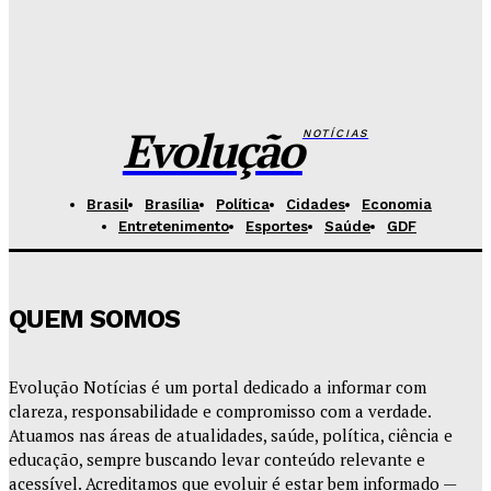
Fórum de Brasília ganha espaço voltado à mediação,
conciliação e justiça restaurativa
Redação Evolucao
-
Agosto 7, 2026
Evolução
NOTÍCIAS
Brasil
Brasília
Política
Cidades
Economia
Entretenimento
Esportes
Saúde
GDF
QUEM SOMOS
Evolução Notícias é um portal dedicado a informar com
clareza, responsabilidade e compromisso com a verdade.
Atuamos nas áreas de atualidades, saúde, política, ciência e
educação, sempre buscando levar conteúdo relevante e
acessível. Acreditamos que evoluir é estar bem informado —