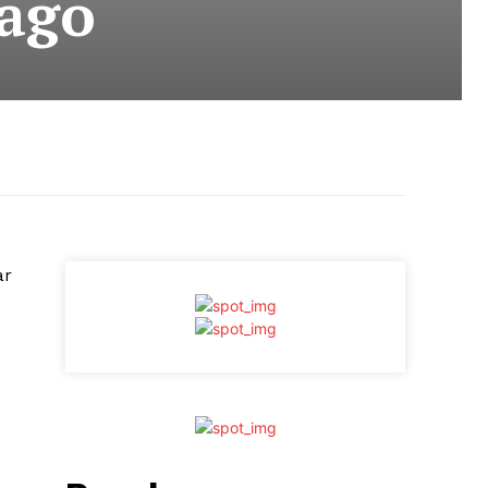
mago
ar