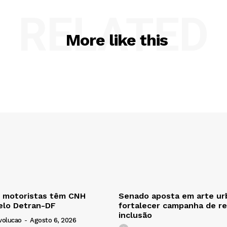
RELATED
More like this
0 motoristas têm CNH
Senado aposta em arte ur
elo Detran-DF
fortalecer campanha de re
inclusão
volucao
-
Agosto 6, 2026