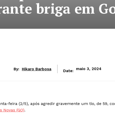
rante briga em Go
By:
Hikaro Barbosa
maio 3, 2024
Date:
ta-feira (2/5), após agredir gravemente um tio, de 59, c
s Novas (GO)
.