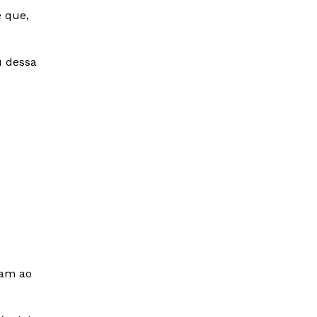
e que,
u dessa
am ao