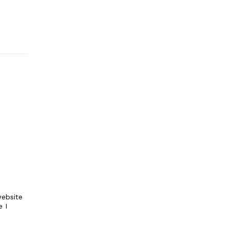
ebsite
e I