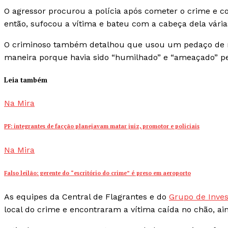
O agressor procurou a polícia após cometer o crime e co
então, sufocou a vítima e bateu com a cabeça dela vária
O criminoso também detalhou que usou um pedaço de ma
maneira porque havia sido “humilhado” e “ameaçado” pe
Leia também
Na Mira
PF: integrantes de facção planejavam matar juiz, promotor e policiais
Na Mira
Falso leilão: gerente do “escritório do crime” é preso em aeroporto
As equipes da Central de Flagrantes e do
Grupo de Inves
local do crime e encontraram a vítima caída no chão, ai