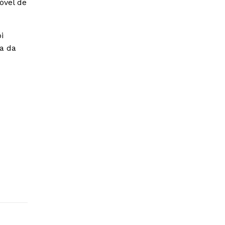
óvel de
i
sa da