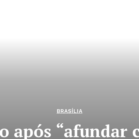
BRASÍLIA
o após “afundar c