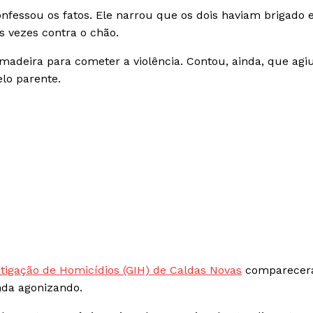
nfessou os fatos. Ele narrou que os dois haviam brigado 
s vezes contra o chão.
deira para cometer a violência. Contou, ainda, que agi
lo parente.
tigação de Homicídios (GIH) de Caldas Novas
comparecer
nda agonizando.